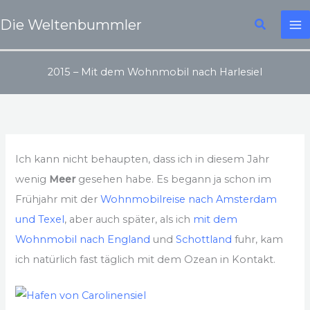
Zum
Suchen
Die Weltenbummler
Inhalt
springen
2015 – Mit dem Wohnmobil nach Harlesiel
Ich kann nicht behaupten, dass ich in diesem Jahr
wenig
Meer
gesehen habe. Es begann ja schon im
Frühjahr mit der
Wohnmobilreise nach Amsterdam
und Texel
, aber auch später, als ich
mit dem
Wohnmobil nach England
und
Schottland
fuhr, kam
ich natürlich fast täglich mit dem Ozean in Kontakt.