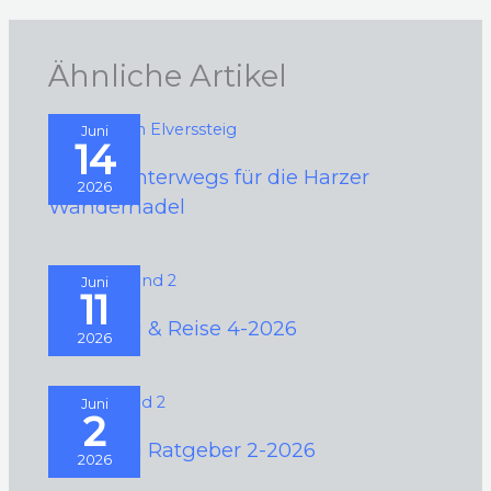
Ähnliche Artikel
Juni
14
2026 – Unterwegs für die Harzer
2026
Wandernadel
Juni
11
Camping & Reise 4-2026
2026
Juni
2
Camping Ratgeber 2-2026
2026