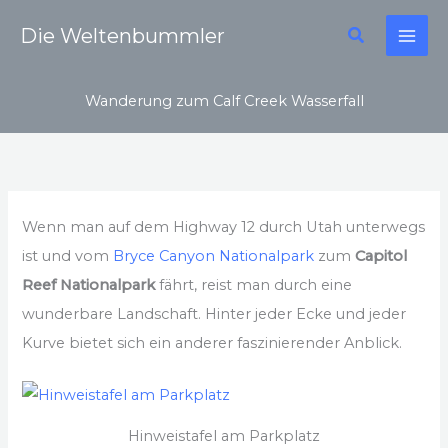
Zum
Suchen
Die Weltenbummler
Inhalt
springen
Wanderung zum Calf Creek Wasserfall
Wenn man auf dem Highway 12 durch Utah unterwegs
ist und vom
Bryce Canyon Nationalpark
zum
Capitol
Reef Nationalpark
fährt, reist man durch eine
wunderbare Landschaft. Hinter jeder Ecke und jeder
Kurve bietet sich ein anderer faszinierender Anblick.
Hinweistafel am Parkplatz