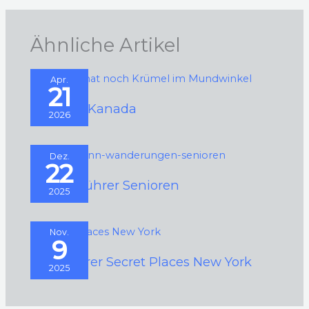
Ähnliche Artikel
Apr.
21
Bären in Kanada
2026
Dez.
22
Wanderführer Senioren
2025
Nov.
9
Reiseführer Secret Places New York
2025