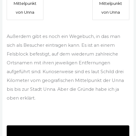
Mittelpunkt
Mittelpunkt
von Unna
von Unna
Außerdem gibt es noch ein Wegebuch, in das man
sich als Besucher eintragen kann. Es ist an einem
Felsblock befestigt, auf dem wiederum zahlreiche
Ortsnamen mit ihren jeweiligen Entfernungen
aufgeführt sind. Kurioserweise sind es laut Schild drei
Kilometer vom geografischen Mittelpunkt der Unna
bis bis zur Stadt Unna. Aber die Gründe habe ich ja
oben erklärt.