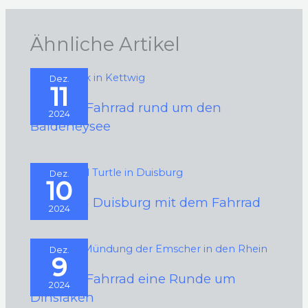
Ähnliche Artikel
Dez.
11
Mit dem Fahrrad rund um den
2024
Baldeneysee
Dez.
10
Rund um Duisburg mit dem Fahrrad
2024
Dez.
9
Mit dem Fahrrad eine Runde um
2024
Dinslaken