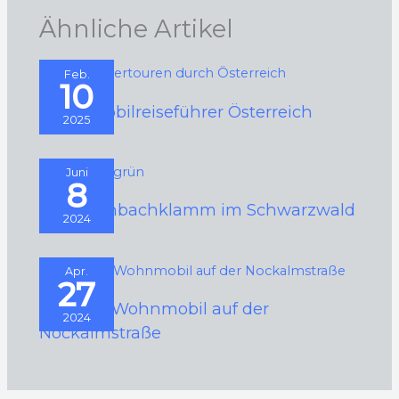
Ähnliche Artikel
Feb.
10
Wohnmobilreiseführer Österreich
2025
Juni
8
Die Lotenbachklamm im Schwarzwald
2024
Apr.
27
Mit dem Wohnmobil auf der
2024
Nockalmstraße