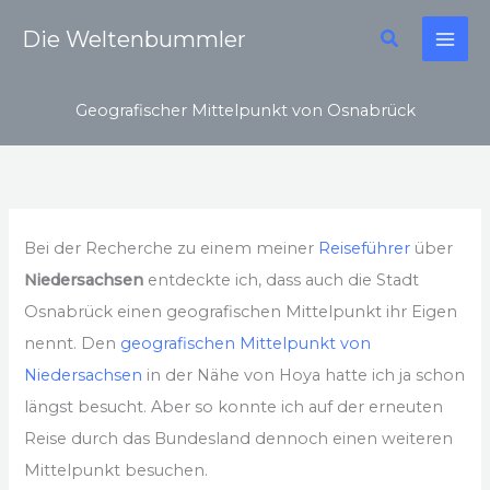
Zum
Suchen
Die Weltenbummler
Inhalt
springen
Geografischer Mittelpunkt von Osnabrück
Bei der Recherche zu einem meiner
Reiseführer
über
Niedersachsen
entdeckte ich, dass auch die Stadt
Osnabrück einen geografischen Mittelpunkt ihr Eigen
nennt. Den
geografischen Mittelpunkt von
Niedersachsen
in der Nähe von Hoya hatte ich ja schon
längst besucht. Aber so konnte ich auf der erneuten
Reise durch das Bundesland dennoch einen weiteren
Mittelpunkt besuchen.