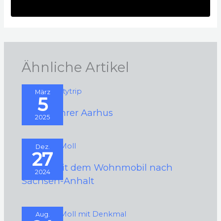
Ähnliche Artikel
März
5
Städteführer Aarhus
2025
Dez.
27
2024 – Mit dem Wohnmobil nach
2024
Sachsen-Anhalt
Aug.