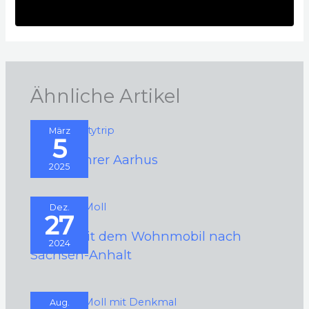
Ähnliche Artikel
März
5
Städteführer Aarhus
2025
Dez.
27
2024 – Mit dem Wohnmobil nach
2024
Sachsen-Anhalt
Aug.