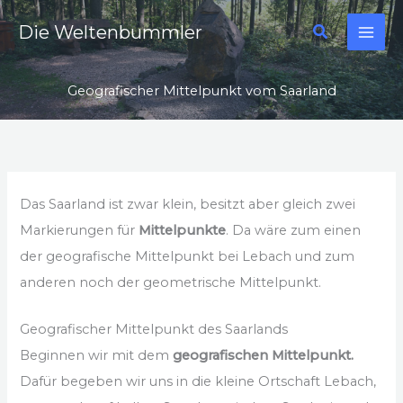
Zum
Suchen
Die Weltenbummler
Inhalt
springen
Geografischer Mittelpunkt vom Saarland
Das Saarland ist zwar klein, besitzt aber gleich zwei
Markierungen für
Mittelpunkte
. Da wäre zum einen
der geografische Mittelpunkt bei Lebach und zum
anderen noch der geometrische Mittelpunkt.
Geografischer Mittelpunkt des Saarlands
Beginnen wir mit dem
geografischen Mittelpunkt.
Dafür begeben wir uns in die kleine Ortschaft Lebach,