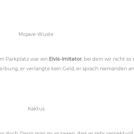
Mojave-Wüste
em Parkplatz war ein
Elvis-Imitator
, bei dem wir nicht s
bung, er verlangte kein Geld, er sprach niemanden an. 
Kaktus
n doch. Denn man muss sagen, dass es sehr respektvoll a