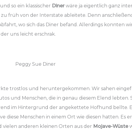
und so ein klassischer
Diner
wäre ja eigentlich ganz inter
 zu früh von der Interstate ableitete. Denn anschließen
 Abfahrt, wo sich das Diner befand. Allerdings konnten w
der uns leicht erschrak.
Peggy Sue Diner
irkte trostlos und heruntergekommen. Wir sahen einge
utos und Menschen, die in genau diesem Elend lebten. So
rend im Hintergrund der angekettete Hofhund bellte. Es
ive diese Menschen in einem Ort wie diesen hatten. Es
d vielen anderen kleinen Orten aus der
Mojave-Wüste
w