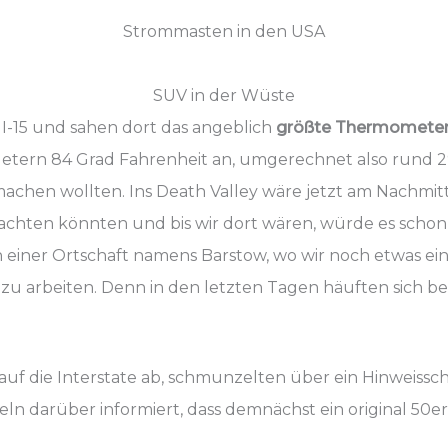
Strommasten in den USA
SUV in der Wüste
e I-15 und sahen dort das angeblich
größte Thermometer
Metern 84 Grad Fahrenheit an, umgerechnet also rund 29
machen wollten. Ins Death Valley wäre jetzt am Nachmitt
achten könnten und bis wir dort wären, würde es schon 
n einer Ortschaft namens Barstow, wo wir noch etwas e
zu arbeiten. Denn in den letzten Tagen häuften sich ber
 auf die Interstate ab, schmunzelten über ein Hinweissc
n darüber informiert, dass demnächst ein original 50