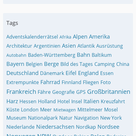
Tags
Alpen
Amerika
Adventskalenderrätsel
Afrika
Asien
Architektur
Argentinien
Atlantik
Ausrüstung
Bahn
Baden-Württemberg
Baltikum
Autobahn
Bayern
Berge
Belgien
Bild des Tages
Camping
China
Deutschland
Eifel
England
Dänemark
Essen
Fahrrad
Extrempunkte
Finnland
Fliegen
Foto
Frankreich
Großbritannien
Fähre
Geografie
GPS
Harz
Italien
Hessen
Holland
Hotel
Insel
Kreuzfahrt
Küste
London
Meer
Mittelmeer
Mosel
Mietwagen
Museum
Nationalpark
Natur
Navigation
New York
Niedersachsen
Nordsee
Niederlande
Nordkap