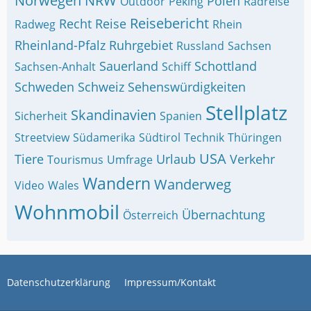
Norwegen
NRW
Polen
Outdoor
Peking
Radreise
Reisebericht
Recht
Reise
Radweg
Rhein
Rheinland-Pfalz
Ruhrgebiet
Russland
Sachsen
Sauerland
Schottland
Sachsen-Anhalt
Schiff
Schweden
Schweiz
Sehenswürdigkeiten
Stellplatz
Skandinavien
Sicherheit
Spanien
Streetview
Südamerika
Südtirol
Technik
Thüringen
USA
Tiere
Urlaub
Verkehr
Tourismus
Umfrage
Wandern
Wanderweg
Video
Wales
Wohnmobil
Übernachtung
Österreich
Datenschutzerklärung
Impressum/Kontakt