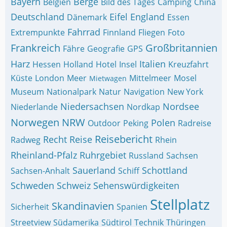
Bayern
Berge
Belgien
Bild des Tages
Camping
China
Deutschland
Eifel
England
Dänemark
Essen
Fahrrad
Extrempunkte
Finnland
Fliegen
Foto
Frankreich
Großbritannien
Fähre
Geografie
GPS
Harz
Italien
Hessen
Holland
Hotel
Insel
Kreuzfahrt
Küste
London
Meer
Mittelmeer
Mosel
Mietwagen
Museum
Nationalpark
Natur
Navigation
New York
Niedersachsen
Nordsee
Niederlande
Nordkap
Norwegen
NRW
Polen
Outdoor
Peking
Radreise
Reisebericht
Recht
Reise
Radweg
Rhein
Rheinland-Pfalz
Ruhrgebiet
Russland
Sachsen
Sauerland
Schottland
Sachsen-Anhalt
Schiff
Schweden
Schweiz
Sehenswürdigkeiten
Stellplatz
Skandinavien
Sicherheit
Spanien
Streetview
Südamerika
Südtirol
Technik
Thüringen