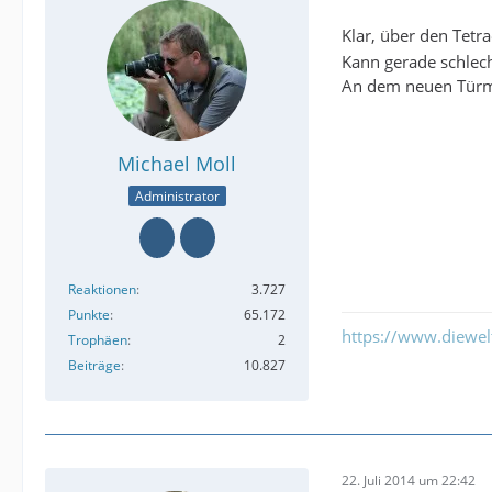
Klar, über den Tetr
Kann gerade schlech
An dem neuen Türmch
Michael Moll
Administrator
Reaktionen
3.727
Punkte
65.172
https://www.diewe
Trophäen
2
Beiträge
10.827
22. Juli 2014 um 22:42