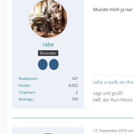
Musste mich ja nur 
rabe
Reisender
Reaktionen
147
take a walk on the
Punkte
4.022
Trophäen
2
sagt und grüßt
Beiträge
734
ralf
, der Ruri-Wessi
17. September 2014 um 