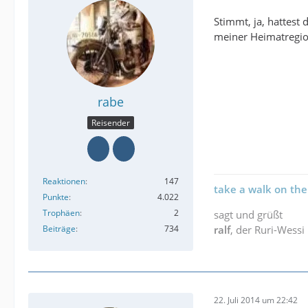
Stimmt, ja, hattest 
meiner Heimatregio
rabe
Reisender
Reaktionen
147
take a walk on the
Punkte
4.022
Trophäen
2
sagt und grüßt
Beiträge
734
ralf
, der Ruri-Wessi
22. Juli 2014 um 22:42