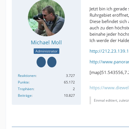
Jetzt bin ich gerad
Ruhrgebiet eröffnet
Diese befindet sich
auch zu den höchste
beinahe jeder höchs
Ich werde der Halde
Michael Moll
http://212.23.139.
Administrator
http://www.panor
[map]51.543556,7
Reaktionen
3.727
Punkte
65.172
https://www.diewe
Trophäen
2
Beiträge
10.827
Einmal editiert, zulet