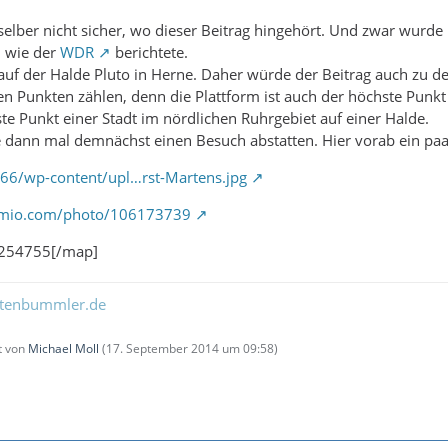
e selber nicht sicher, wo dieser Beitrag hingehört. Und zwar wurd
, wie der
WDR
berichtete.
 auf der Halde Pluto in Herne. Daher würde der Beitrag auch zu d
n Punkten zählen, denn die Plattform ist auch der höchste Punkt
te Punkt einer Stadt im nördlichen Ruhrgebiet auf einer Halde.
 dann mal demnächst einen Besuch abstatten. Hier vorab ein paa
166/wp-content/upl…rst-Martens.jpg
amio.com/photo/106173739
.254755[/map]
ltenbummler.de
zt von
Michael Moll
(
17. September 2014 um 09:58
)