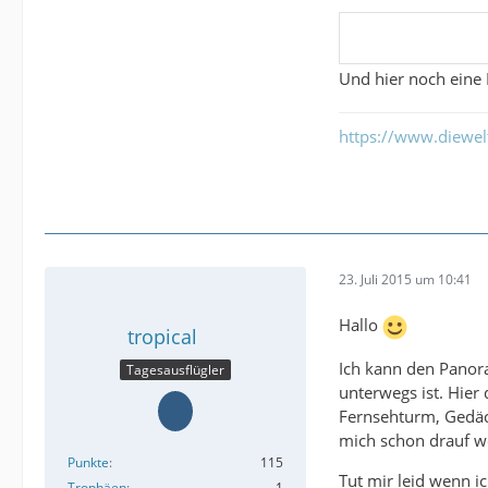
Und hier noch eine
https://www.diewe
23. Juli 2015 um 10:41
Hallo
tropical
Ich kann den Panor
Tagesausflügler
unterwegs ist. Hier
Fernsehturm, Gedächt
mich schon drauf we
Punkte
115
Tut mir leid wenn ic
Trophäen
1