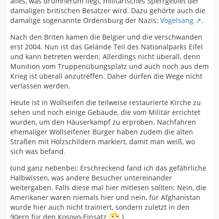
alles, was drumherum liegt, militärisches Sperrgebiet der
damaligen britischen Besatzer wird. Dazu gehörte auch die
damalige sogenannte Ordensburg der Nazis:
Vogelsang
.
Nach den Briten kamen die Belgier und die verschwanden
erst 2004. Nun ist das Gelände Teil des Nationalparks Eifel
und kann betreten werden. Allerdings nicht überall, denn
Munition vom Truppenübungsplatz und auch noch aus dem
Krieg ist überall anzutreffen. Daher dürfen die Wege nicht
verlassen werden.
Heute ist in Wollseifen die teilweise restaurierte Kirche zu
sehen und noch einige Gebäude, die vom Militär errichtet
wurden, um den Häuserkampf zu erproben. Nachfahren
ehemaliger Wollseifener Bürger haben zudem die alten
Straßen mit Holzschildern markiert, damit man weiß, wo
sich was befand.
(und ganz nebenbei: Erschreckend fand ich das gefährliche
Halbwissen, was andere Besucher untereinander
weitergaben. Falls diese mal hier mitlesen sollten: Nein, die
Amerikaner waren niemals hier und nein, für Afghanistan
wurde hier auch nicht trainiert, sondern zuletzt in den
90ern für den Kosovo-Einsatz
)