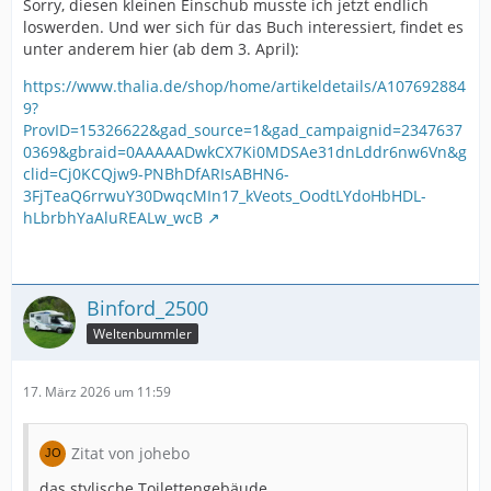
Sorry, diesen kleinen Einschub musste ich jetzt endlich
loswerden. Und wer sich für das Buch interessiert, findet es
unter anderem hier (ab dem 3. April):
https://www.thalia.de/shop/home/artikeldetails/A107692884
9?
ProvID=15326622&gad_source=1&gad_campaignid=2347637
0369&gbraid=0AAAAADwkCX7Ki0MDSAe31dnLddr6nw6Vn&g
clid=Cj0KCQjw9-PNBhDfARIsABHN6-
3FjTeaQ6rrwuY30DwqcMIn17_kVeots_OodtLYdoHbHDL-
hLbrbhYaAluREALw_wcB
Binford_2500
Weltenbummler
17. März 2026 um 11:59
Zitat von johebo
das stylische Toilettengebäude