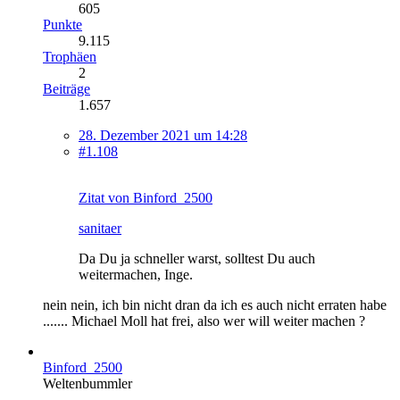
605
Punkte
9.115
Trophäen
2
Beiträge
1.657
28. Dezember 2021 um 14:28
#1.108
Zitat von Binford_2500
sanitaer
Da Du ja schneller warst, solltest Du auch
weitermachen, Inge.
nein nein, ich bin nicht dran da ich es auch nicht erraten habe
....... Michael Moll hat frei, also wer will weiter machen ?
Binford_2500
Weltenbummler