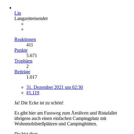
Lin
Langzeitreisender
Reaktionen
411
Punkte
5.671
Trophäen
2
Beiträge
1.017
31. Dezember 2021 um 02:30
#1.119
Ja! Die Ecke ist zu schön!
Es gibt hier am Fussweg zum Åreälven und Ristafallet
übrigens auch einen einfachen Campingplatz mit
Wohnmobilstellplätzen und Campinghütten.
Du bist dran.