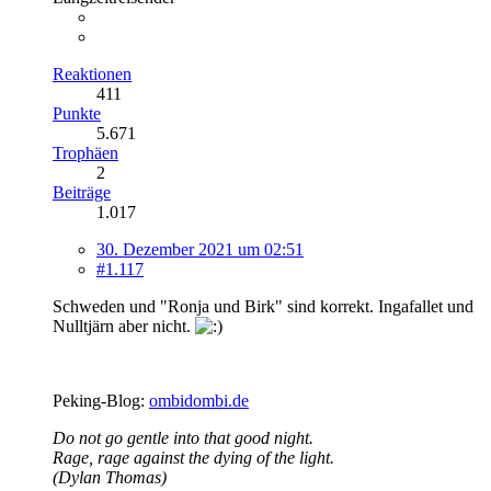
Reaktionen
411
Punkte
5.671
Trophäen
2
Beiträge
1.017
30. Dezember 2021 um 02:51
#1.117
Schweden und "Ronja und Birk" sind korrekt. Ingafallet und
Nulltjärn aber nicht.
Peking-Blog:
ombidombi.de
Do not go gentle into that good night.
Rage, rage against the dying of the light.
(Dylan Thomas)