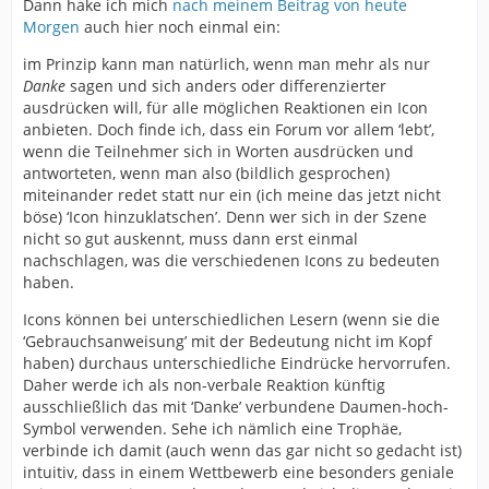
Dann hake ich mich
nach meinem Beitrag von heute
Morgen
auch hier noch einmal ein:
im Prinzip kann man natürlich, wenn man mehr als nur
Danke
sagen und sich anders oder differenzierter
ausdrücken will, für alle möglichen Reaktionen ein Icon
anbieten. Doch finde ich, dass ein Forum vor allem ‘lebt’,
wenn die Teilnehmer sich in Worten ausdrücken und
antworteten, wenn man also (bildlich gesprochen)
miteinander redet statt nur ein (ich meine das jetzt nicht
böse) ‘Icon hinzuklatschen’. Denn wer sich in der Szene
nicht so gut auskennt, muss dann erst einmal
nachschlagen, was die verschiedenen Icons zu bedeuten
haben.
Icons können bei unterschiedlichen Lesern (wenn sie die
‘Gebrauchsanweisung’ mit der Bedeutung nicht im Kopf
haben) durchaus unterschiedliche Eindrücke hervorrufen.
Daher werde ich als non-verbale Reaktion künftig
ausschließlich das mit ‘Danke’ verbundene Daumen-hoch-
Symbol verwenden. Sehe ich nämlich eine Trophäe,
verbinde ich damit (auch wenn das gar nicht so gedacht ist)
intuitiv, dass in einem Wettbewerb eine besonders geniale