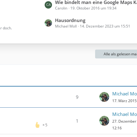
t
Wie bindelt man eine Google Maps Karte mit GPS Koordi
Carolin
19. Oktober 2016 um 19:34
z
t
L
Hausordnung
e
Michael Moll
14. Dezember 2023 um 15:51
e
r doch.
B
t
e
z
i
t
t
e
Alle als gelesen ma
r
B
ä
e
g
i
e
t
r
Michael Mo
ä
9
g
17. März 2015
e
Michael Mo
1
27. Dezember
5
12:16