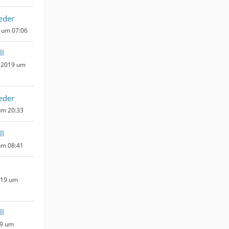
eder
0 um 07:06
ll
 2019 um
eder
um 20:33
ll
um 08:41
019 um
ll
19 um