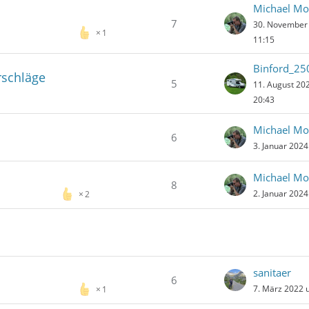
Michael Mo
7
30. November
1
11:15
Binford_25
rschläge
5
11. August 20
20:43
Michael Mo
6
3. Januar 202
Michael Mo
8
2. Januar 202
2
sanitaer
6
7. März 2022 
1