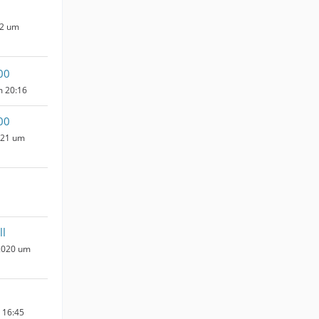
22 um
00
m 20:16
00
021 um
ll
2020 um
m 16:45