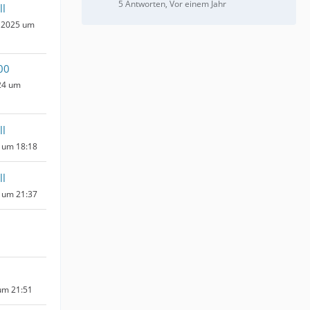
5 Antworten, Vor einem Jahr
ll
 2025 um
00
24 um
ll
4 um 18:18
ll
4 um 21:37
um 21:51