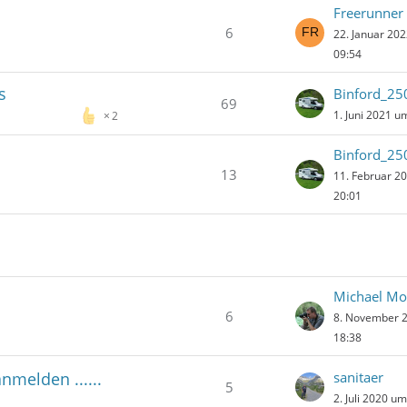
Freerunner
6
22. Januar 20
09:54
s
Binford_25
69
1. Juni 2021 u
2
Binford_25
13
11. Februar 2
20:01
Michael Mo
6
8. November 
18:38
melden ......
sanitaer
5
2. Juli 2020 u