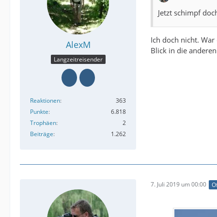
Jetzt schimpf doc
Ich doch nicht. War
AlexM
Blick in die andere
Langzeitreisender
Reaktionen
363
Punkte
6.818
Trophäen
2
Beiträge
1.262
7. Juli 2019 um 00:00
Of