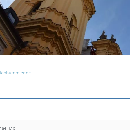
ltenbummler.de
hael Moll