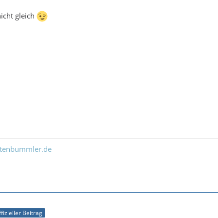
icht gleich
ltenbummler.de
fizieller Beitrag