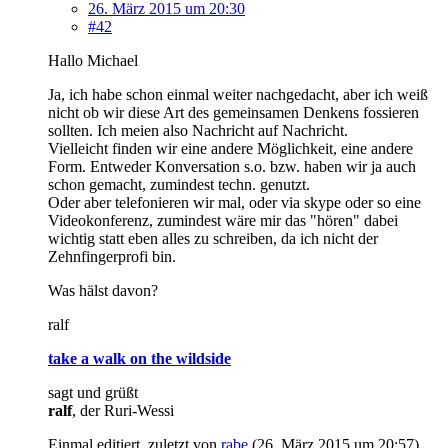
26. März 2015 um 20:30
#42
Hallo Michael
Ja, ich habe schon einmal weiter nachgedacht, aber ich weiß
nicht ob wir diese Art des gemeinsamen Denkens fossieren
sollten. Ich meien also Nachricht auf Nachricht.
Vielleicht finden wir eine andere Möglichkeit, eine andere
Form. Entweder Konversation s.o. bzw. haben wir ja auch
schon gemacht, zumindest techn. genutzt.
Oder aber telefonieren wir mal, oder via skype oder so eine
Videokonferenz, zumindest wäre mir das "hören" dabei
wichtig statt eben alles zu schreiben, da ich nicht der
Zehnfingerprofi bin.
Was hälst davon?
ralf
take a walk on the wildside
sagt und grüßt
ralf
, der Ruri-Wessi
Einmal editiert, zuletzt von
rabe
(
26. März 2015 um 20:57
)