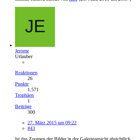
Jerome
Urlauber
Reaktionen
26
Punkte
1.571
Trophäen
1
Beiträge
300
27. März 2015 um 09:22
#43
Ist das Zoomen der Bilder in der Galerieansicht absichtlich