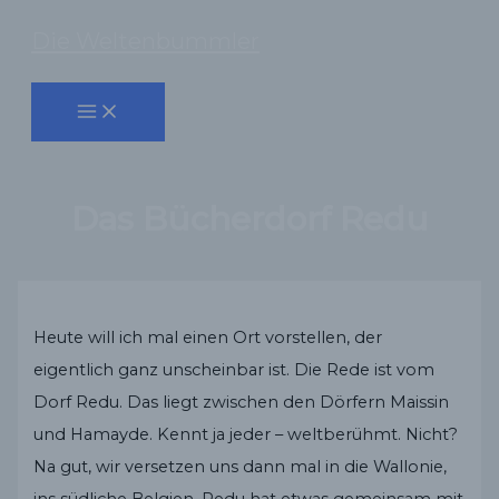
Zum
Die Weltenbummler
Inhalt
Suchen
springen
Das Bücherdorf Redu
Heute will ich mal einen Ort vorstellen, der
eigentlich ganz unscheinbar ist. Die Rede ist vom
Dorf Redu. Das liegt zwischen den Dörfern Maissin
und Hamayde. Kennt ja jeder – weltberühmt. Nicht?
Na gut, wir versetzen uns dann mal in die Wallonie,
ins südliche Belgien. Redu hat etwas gemeinsam mit