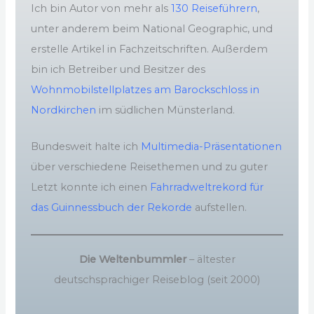
Ich bin Autor von mehr als
130 Reiseführern
,
unter anderem beim National Geographic, und
erstelle Artikel in Fachzeitschriften. Außerdem
bin ich Betreiber und Besitzer des
Wohnmobilstellplatzes am Barockschloss in
Nordkirchen
im südlichen Münsterland.
Bundesweit halte ich
Multimedia-Präsentationen
über verschiedene Reisethemen und zu guter
Letzt konnte ich einen
Fahrradweltrekord für
das Guinnessbuch der Rekorde
aufstellen.
Die Weltenbummler
– ältester
deutschsprachiger Reiseblog (seit 2000)