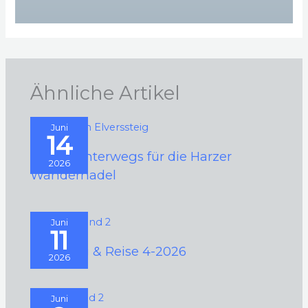
Ähnliche Artikel
Juni
14
2026 – Unterwegs für die Harzer
2026
Wandernadel
Juni
11
Camping & Reise 4-2026
2026
Juni