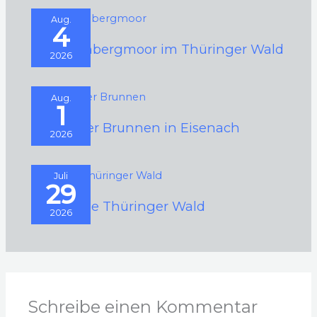
Aug.
4
Schützenbergmoor im Thüringer Wald
2026
Aug.
1
Schwarzer Brunnen in Eisenach
2026
Juli
29
Der Kleine Thüringer Wald
2026
Schreibe einen Kommentar