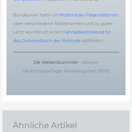
Bundesweit halte ich
Multimedia-Präsentationen
über verschiedene Reisethemen und zu guter
Letzt konnte ich einen
Fahrradweltrekord für
das Guinnessbuch der Rekorde
aufstellen.
Die Weltenbummler
– ältester
deutschsprachiger Reiseblog (seit 2000)
Ähnliche Artikel