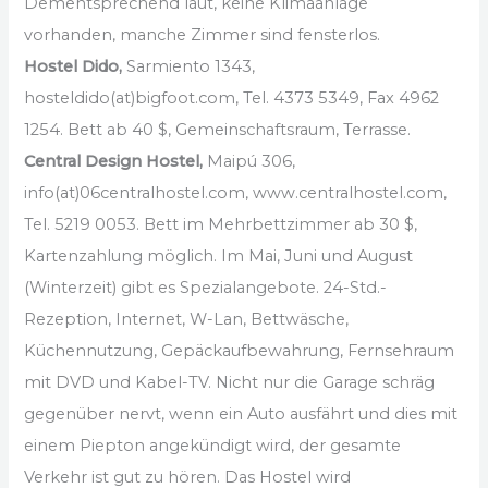
Dementsprechend laut, keine Klimaanlage
vorhanden, manche Zimmer sind fensterlos.
Hostel Dido,
Sarmiento 1343,
hosteldido(at)bigfoot.com, Tel. 4373 5349, Fax 4962
1254. Bett ab 40 $, Gemeinschaftsraum, Terrasse.
Central Design Hostel,
Maipú 306,
info(at)06centralhostel.com, www.centralhostel.com,
Tel. 5219 0053. Bett im Mehrbettzimmer ab 30 $,
Kartenzahlung möglich. Im Mai, Juni und August
(Winterzeit) gibt es Spezialangebote. 24-Std.-
Rezeption, Internet, W-Lan, Bettwäsche,
Küchennutzung, Gepäckaufbewahrung, Fernsehraum
mit DVD und Kabel-TV. Nicht nur die Garage schräg
gegenüber nervt, wenn ein Auto ausfährt und dies mit
einem Piepton angekündigt wird, der gesamte
Verkehr ist gut zu hören. Das Hostel wird