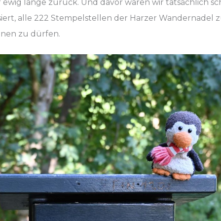
r ewig lange zurück. Und davor waren wir tatsächlich s
ssiert, alle 222 Stempelstellen der Harzer Wandernadel 
nen zu dürfen.