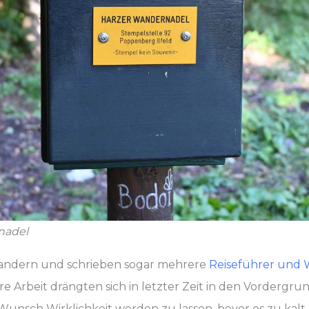
nadel
andern und schrieben sogar mehrere
Reiseführer und
 Arbeit drängten sich in letzter Zeit in den Vordergrun
unsch Wirklichkeit werden zu lassen, bevor es zu kalt 