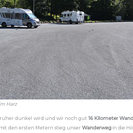
im Harz
früher dunkel wird und wir noch gut
16 Kilometer Wan
t mit den ersten Metern stieg unser
Wanderweg
in die H