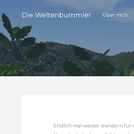
Zum
Inhalt
Die Weltenbummler
Über mich
springen
Endlich mal wieder wandern für 