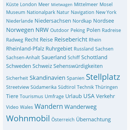
Küste
London
Meer
Mittelmeer
Mosel
Mietwagen
Museum
Nationalpark
Natur
Navigation
New York
Niedersachsen
Nordsee
Niederlande
Nordkap
Norwegen
NRW
Polen
Outdoor
Peking
Radreise
Reisebericht
Recht
Reise
Radweg
Rhein
Rheinland-Pfalz
Ruhrgebiet
Russland
Sachsen
Sauerland
Schottland
Sachsen-Anhalt
Schiff
Schweden
Schweiz
Sehenswürdigkeiten
Stellplatz
Skandinavien
Sicherheit
Spanien
Streetview
Südamerika
Südtirol
Technik
Thüringen
USA
Tiere
Urlaub
Verkehr
Tourismus
Umfrage
Wandern
Wanderweg
Video
Wales
Wohnmobil
Übernachtung
Österreich