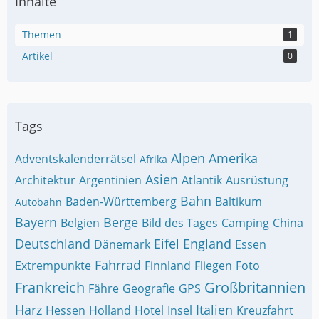
Inhalte
Themen
1
Artikel
0
Tags
Alpen
Amerika
Adventskalenderrätsel
Afrika
Asien
Architektur
Argentinien
Atlantik
Ausrüstung
Bahn
Baden-Württemberg
Baltikum
Autobahn
Bayern
Berge
Belgien
Bild des Tages
Camping
China
Deutschland
Eifel
England
Dänemark
Essen
Fahrrad
Extrempunkte
Finnland
Fliegen
Foto
Frankreich
Großbritannien
Fähre
Geografie
GPS
Harz
Italien
Hessen
Holland
Hotel
Insel
Kreuzfahrt