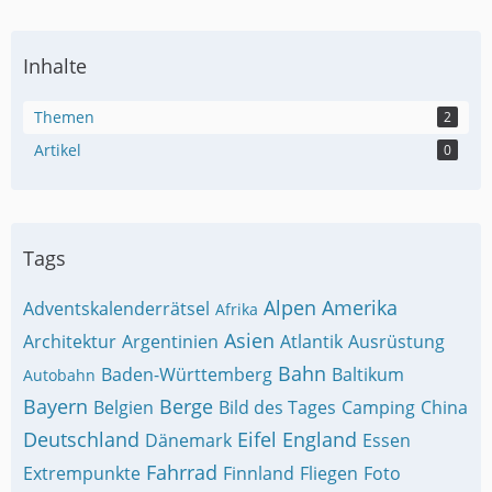
Inhalte
Themen
2
Artikel
0
Tags
Alpen
Amerika
Adventskalenderrätsel
Afrika
Asien
Architektur
Argentinien
Atlantik
Ausrüstung
Bahn
Baden-Württemberg
Baltikum
Autobahn
Bayern
Berge
Belgien
Bild des Tages
Camping
China
Deutschland
Eifel
England
Dänemark
Essen
Fahrrad
Extrempunkte
Finnland
Fliegen
Foto