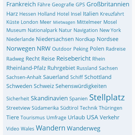
Frankreich
Großbritannien
Fähre
Geografie
GPS
Harz
Italien
Hessen
Holland
Hotel
Insel
Kreuzfahrt
Küste
London
Meer
Mittelmeer
Mosel
Mietwagen
Museum
Nationalpark
Natur
Navigation
New York
Niedersachsen
Nordsee
Niederlande
Nordkap
Norwegen
NRW
Polen
Outdoor
Peking
Radreise
Reisebericht
Recht
Reise
Radweg
Rhein
Rheinland-Pfalz
Ruhrgebiet
Russland
Sachsen
Sauerland
Schottland
Sachsen-Anhalt
Schiff
Schweden
Schweiz
Sehenswürdigkeiten
Stellplatz
Skandinavien
Sicherheit
Spanien
Streetview
Südamerika
Südtirol
Technik
Thüringen
USA
Tiere
Urlaub
Verkehr
Tourismus
Umfrage
Wandern
Wanderweg
Video
Wales