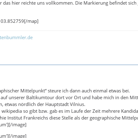
r das hier reichte uns vollkommen. Die Markierung befindet sic
103.852759[/map]
ltenbummler.de
hischer Mittelpunkt“ steure ich dann auch einmal etwas bei.
 auf unserer Baltikumtour dort vor Ort und habe mich in den Mitt
n, etwas nördlich der Hauptstadt Vilnius.
wikipedia so gibt bzw. gab es im Laufe der Zeit mehrere Kandid
ie Institut Frankreichs diese Stelle als der geographische Mittel
um'][/image]
um'][/image]