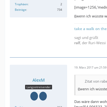
Trophäen
2
[image=1256,'medi
Beiträge
734
((wenn ich wüsste wi
take a walk on the
sagt und grüßt
ralf
, der Ruri-Wessi
19. März 2017 um 21:59
AlexM
Zitat von rab
Langzeitreisender
((wenn ich wüsste 
Das wäre dann wohl
[map]54.906533, 2