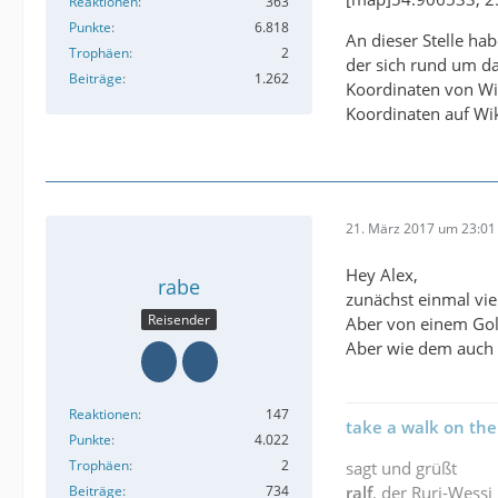
Reaktionen
363
Punkte
6.818
An dieser Stelle ha
Trophäen
2
der sich rund um d
Beiträge
1.262
Koordinaten von Wik
Koordinaten auf Wik
21. März 2017 um 23:01
Hey Alex,
rabe
zunächst einmal vie
Reisender
Aber von einem Golf
Aber wie dem auch 
Reaktionen
147
take a walk on the
Punkte
4.022
Trophäen
2
sagt und grüßt
Beiträge
734
ralf
, der Ruri-Wessi