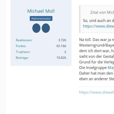
Michael Moll
Zitat von Mic
Administrator
So, und auch an 
https://www.diew
Na toll. Das war ja 
Reaktionen
3.726
Westerngrund/Bayer
Punkte
65.166
dem ich dort war, h
Trophäen
2
sieht von der Gesta
Beiträge
10.826
Grund für die Verle
Die Inselgruppe
May
Daher hat man den 
eben an anderer Ste
https://www.diewe