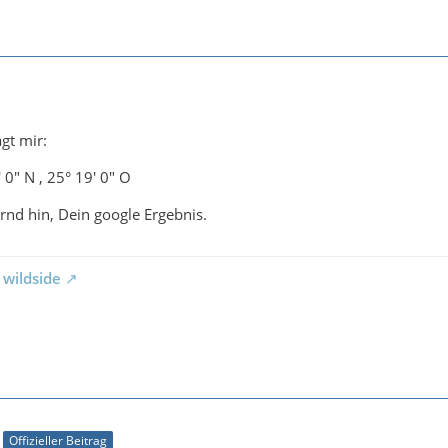
gt mir:
 0″ N , 25° 19′ 0″ O
nd hin, Dein google Ergebnis.
 wildside
Offizieller Beitrag