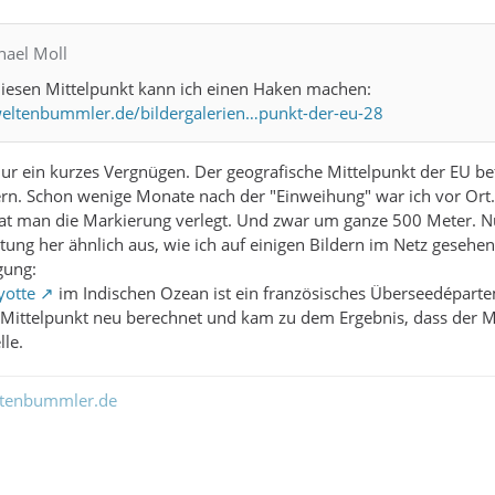
hael Moll
diesen Mittelpunkt kann ich einen Haken machen:
eltenbummler.de/bildergalerien…punkt-der-eu-28
nur ein kurzes Vergnügen. Der geografische Mittelpunkt der EU befi
n. Schon wenige Monate nach der "Einweihung" war ich vor Or
at man die Markierung verlegt. Und zwar um ganze 500 Meter. Nu
ltung her ähnlich aus, wie ich auf einigen Bildern im Netz gesehe
gung:
otte
im Indischen Ozean ist ein französisches Überseedéparte
Mittelpunkt neu berechnet und kam zu dem Ergebnis, dass der Mi
lle.
ltenbummler.de