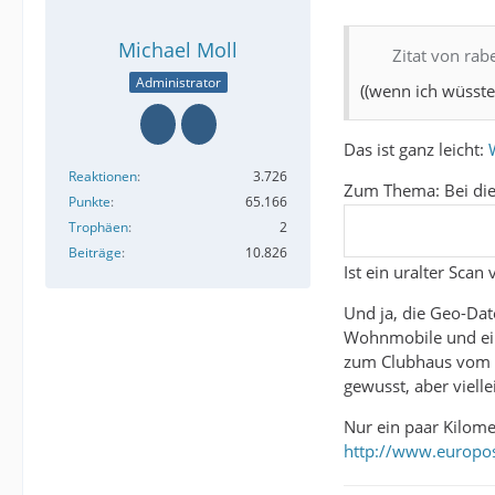
Michael Moll
Zitat von rab
Administrator
((wenn ich wüsste 
Das ist ganz leicht:
Reaktionen
3.726
Zum Thema: Bei die
Punkte
65.166
Trophäen
2
Beiträge
10.826
Ist ein uralter Sca
Und ja, die Geo-Dat
Wohnmobile und ein
zum Clubhaus vom Go
gewusst, aber viell
Nur ein paar Kilome
http://www.europos