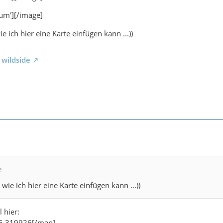
um'][/image]
e ich hier eine Karte einfügen kann ...))
 wildside
e
wie ich hier eine Karte einfügen kann ...))
 hier:
5.319926[/map]