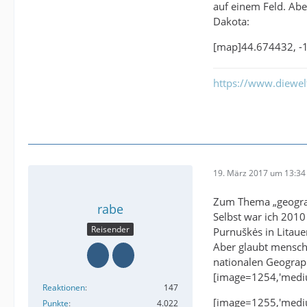
auf einem Feld. Abe
Dakota:
[map]44.674432, -
https://www.diewe
19. März 2017 um 13:34
Zum Thema „geograp
rabe
Selbst war ich 2010
Reisender
Purnuškės in Litaue
Aber glaubt mensch 
nationalen Geograph
[image=1254,'medi
Reaktionen
147
[image=1255,'medi
Punkte
4.022