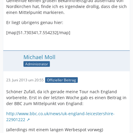
Gemeinde keinen großen Bekanntheitsgrad außerhalb von
Nordkirchen hat, finde ich es irgendwie drollig, dass die sich
einen Mittelpunkt markieren.
Er liegt übrigens genau hier:
[map]51.730341,7.554232[/map]
Michael Moll
Administrator
23. Juni 2013 um 20:55
Offizieller Beitrag
Schöner Zufall, da ich gerade meine Tour nach England
vorbereite. Erst in der letzten Woche gab es einen Beitrag in
der BBC zum Mittelpunkt von England:
http://www.bbc.co.uk/news/uk-england-leicestershire-
22901222
(allerdings mit einem langen Werbespot vorweg)