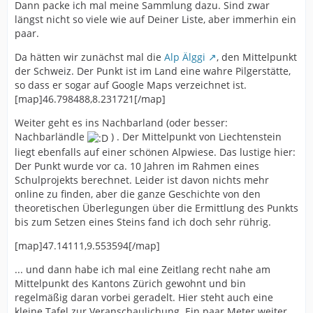
Dann packe ich mal meine Sammlung dazu. Sind zwar
längst nicht so viele wie auf Deiner Liste, aber immerhin ein
paar.
Da hätten wir zunächst mal die
Alp Älggi
, den Mittelpunkt
der Schweiz. Der Punkt ist im Land eine wahre Pilgerstätte,
so dass er sogar auf Google Maps verzeichnet ist.
[map]46.798488,8.231721[/map]
Weiter geht es ins Nachbarland (oder besser:
Nachbarländle
) . Der Mittelpunkt von Liechtenstein
liegt ebenfalls auf einer schönen Alpwiese. Das lustige hier:
Der Punkt wurde vor ca. 10 Jahren im Rahmen eines
Schulprojekts berechnet. Leider ist davon nichts mehr
online zu finden, aber die ganze Geschichte von den
theoretischen Überlegungen über die Ermittlung des Punkts
bis zum Setzen eines Steins fand ich doch sehr rührig.
[map]47.14111,9.553594[/map]
... und dann habe ich mal eine Zeitlang recht nahe am
Mittelpunkt des Kantons Zürich gewohnt und bin
regelmäßig daran vorbei geradelt. Hier steht auch eine
kleine Tafel zur Veranschaulichung. Ein paar Meter weiter