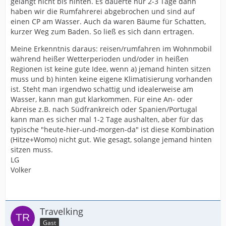
gelangt nicht bis hinten. Es dauerte nur 2-3 Tage dann
haben wir die Rumfahrerei abgebrochen und sind auf
einen CP am Wasser. Auch da waren Bäume für Schatten,
kurzer Weg zum Baden. So ließ es sich dann ertragen.
Meine Erkenntnis daraus: reisen/rumfahren im Wohnmobil
während heißer Wetterperioden und/oder in heißen
Regionen ist keine gute Idee, wenn a) jemand hinten sitzen
muss und b) hinten keine eigene Klimatisierung vorhanden
ist. Steht man irgendwo schattig und idealerweise am
Wasser, kann man gut klarkommen. Für eine An- oder
Abreise z.B. nach Südfrankreich oder Spanien/Portugal
kann man es sicher mal 1-2 Tage aushalten, aber für das
typische "heute-hier-und-morgen-da" ist diese Kombination
(Hitze+Womo) nicht gut. Wie gesagt, solange jemand hinten
sitzen muss.
LG
Volker
Travelking
Gast