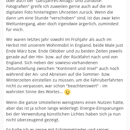
oder auch bei "Ganzjahres-Alltags- und Zuhause-
Fotografien" greife ich zuweilen gerne auch auf die im
digitalen Foto hinterlegten Uhrzeiten zurück. Wenn die
dann um eine Stunde "verschoben" sind, ist das zwar kein
Weltuntergang, aber doch irgendwie ärgerlich, zumindest
für mich.
Wir waren letztes Jahr sowohl im Frühjahr als auch im
Herbst mit unserem Wohnmobil in England, beide Male just
Ende März bzw. Ende Oktober und zu beiden Zeiten jeweils
gerade auf der Hin- bzw. auf der Rückfahrt nach und von
England. Sich neben der sowieso vorhandenen
Zeitumstellung zwischen "Kontinent und Insel" auch noch
während der An- und Abreisen auf die Sommer- bzw.
Winterzeiten einstellen zu müssen, um die Fährüberfahrten
nicht zu verpassen, war schon "beachtenswert" - im
wahrsten Sinne des Wortes...
Wenn die ganze Umstellerei wenigstens einen Nutzen hätte,
aber das ist ja schon lange widerlegt: Energie-Einsparungen
bei der Verwendung künstlichen Lichtes haben sich ja nun
nicht überzeugend gezeigt.
So halte ich es gerne mit Schimmelrieder und seiner