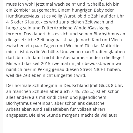
muss ich wohl jetzt mal wach sein" und "Scheiße, ich bin
ein Zombie" ausgemacht. Einem hungrigen Baby oder
HundKatzeMaus ist es völlig Wurst, ob die Zahl auf der Uhr
4, 5 oder 6 lautet - es wird zur gleichen Zeit wach und
hungrig sein und Futter/trockene Windel/Gassigang
fordern. Das dauert, bis es sich und seinen Biorhythmus an
die gesetzliche Zeit angepasst hat, je nach Kind und Viech
zwischen ein paar Tagen und Wochen! Für das Muttertier -
mich - ist das die Vorhölle. Und wenn man Studien glauben
darf, bin ich damit nicht die Ausnahme, sondern die Regel!
Mir wird das seit 2015 zweimal im Jahr bewusst, wenn wir
nämlich hier in Peking genau diesen Stress NICHT haben,
weil die Zeit eben nicht umgestellt wird.
Der normale Schulbeginn in Deutschland (mit Glück 8 Uhr,
an manchen Schulen aber auch 7:45, 7:55...) ist eh schon
alles andere als mit kindlichem und jugendlichem
Biorhythmus vereinbar, aber schön ans deutsche
Arbeitsleben (und Teilzeitleben für Vollzeitlehrer)
angepasst. Die eine Stunde morgens macht da viel aus!