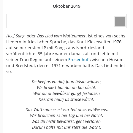
Oktober 2019
Heef Sung
, oder
Das Lied vom Wattenmeer
, ist eines von sechs
Liedern in friesischer Sprache, das Knut Kiesewetter 1976
auf seiner ersten LP mit Songs aus Nordfriesland
veröffentlichte. 35 Jahre war er damals alt und lebte mit
seiner Frau Regine auf seinem
Fresenhof
zwischen Husum
und Bredstedt, den er 1971 erworben hatte. Das Lied endet
so:
De heef as en diilj foon üüsin wääsen,
We brüke’t bai däi än bai nåcht.
Wat dü ai bewåårst gungt ferlääsen
Deeram hüülj üs stäise wåcht.
Das Wattenmeer ist ein Teil unseres Wesens,
Wir brauchen es bei Tag und bei Nacht,
Was du nicht bewahrst, geht verloren,
Darum halte mit uns stets die Wacht.