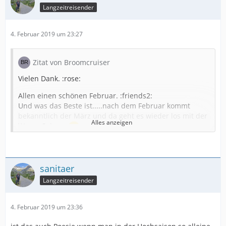
Langzeitreisender
4. Februar 2019 um 23:27
Zitat von Broomcruiser
Vielen Dank. :rose:
Allen einen schönen Februar. :friends2:
Und was das Beste ist.....nach dem Februar kommt
bekanntlich der März und da geht es wieder los mit der
Alles anzeigen
Womo-Saison.
genau so ist und die Vorfreude wird immer grösser
sanitaer
obwohl wir noch im tiefsten Winter stecken
Langzeitreisender
4. Februar 2019 um 23:36
mit lieben Grüssen Inge alias Sanitär