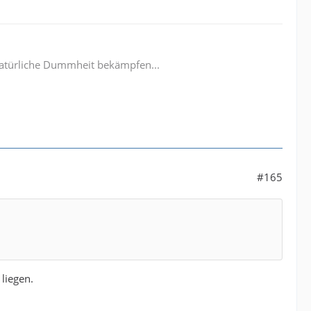
e natürliche Dummheit bekämpfen...
#165
liegen.