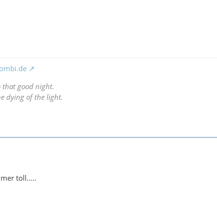
ombi.de
o that good night.
e dying of the light.
er toll.....