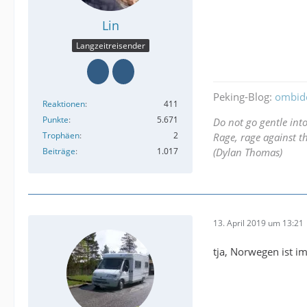
Lin
Langzeitreisender
Peking-Blog:
ombid
Reaktionen
411
Punkte
5.671
Do not go gentle int
Trophäen
2
Rage, rage against th
Beiträge
1.017
(Dylan Thomas)
13. April 2019 um 13:21
tja, Norwegen ist imm