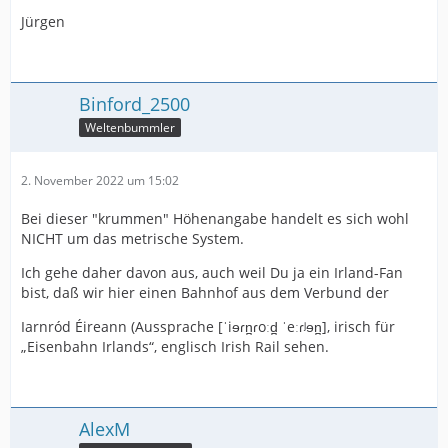
Jürgen
Binford_2500
Weltenbummler
2. November 2022 um 15:02
Bei dieser "krummen" Höhenangabe handelt es sich wohl
NICHT um das metrische System.
Ich gehe daher davon aus, auch weil Du ja ein Irland-Fan
bist, daß wir hier einen Bahnhof aus dem Verbund der
Iarnród Éireann (Aussprache [ˈiɘɾn̪ɾoːd̪ ˈeːɾʲɘn̪], irisch für
„Eisenbahn Irlands“, englisch Irish Rail sehen.
AlexM