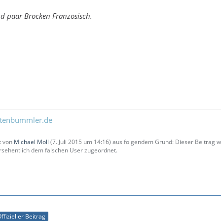
nd paar Brocken Französisch.
ltenbummler.de
zt von
Michael Moll
(
7. Juli 2015 um 14:16
) aus folgendem Grund: Dieser Beitrag
sehentlich dem falschen User zugeordnet.
ffizieller Beitrag