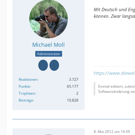
Mit Deutsch und Eng
können. Zwar langsa
Michael Moll
Administrator
https://www.diewe
Reaktionen
3.727
Punkte
65.177
Einmal editiert, zulet
Softwareänderung ver
Trophäen
2
Beiträge
10.828
8. Mai 2012 um 14:39