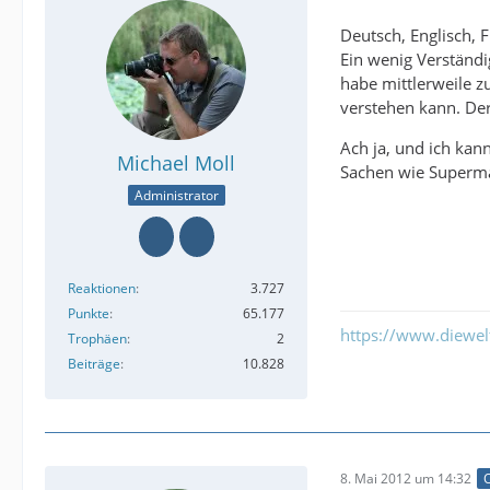
Deutsch, Englisch, 
Ein wenig Verständi
habe mittlerweile 
verstehen kann. De
Ach ja, und ich kan
Michael Moll
Sachen wie Superma
Administrator
Reaktionen
3.727
Punkte
65.177
https://www.diewe
Trophäen
2
Beiträge
10.828
8. Mai 2012 um 14:32
O