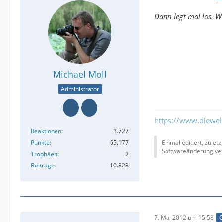
Dann legt mal los. W
Michael Moll
Administrator
https://www.diewe
Reaktionen
3.727
Punkte
65.177
Einmal editiert, zulet
Softwareänderung ver
Trophäen
2
Beiträge
10.828
7. Mai 2012 um 15:58
O