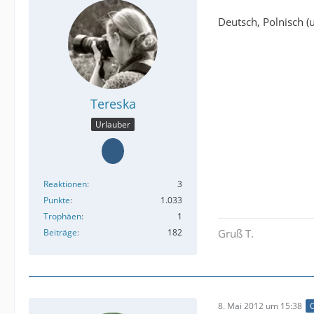
Deutsch, Polnisch (
Tereska
Urlauber
Reaktionen
3
Punkte
1.033
Trophäen
1
Beiträge
182
Gruß T.
8. Mai 2012 um 15:38
O