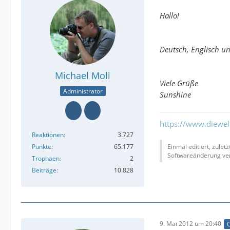
Hallo!
Deutsch, Englisch un
Michael Moll
Viele Grüße
Administrator
Sunshine
https://www.diewe
Reaktionen
3.727
Punkte
65.177
Einmal editiert, zulet
Softwareänderung ver
Trophäen
2
Beiträge
10.828
9. Mai 2012 um 20:40
O