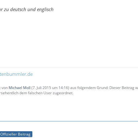
nur zu deutsch und englisch
ltenbummler.de
zt von
Michael Moll
(
7. Juli 2015 um 14:16
) aus folgendem Grund: Dieser Beitrag
sehentlich dem falschen User zugeordnet.
Offizieller Beitrag