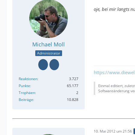
oje, bei mir langts 
Michael Moll
Administrator
https://www.diewe
Reaktionen
3.727
Punkte
65.177
Einmal editiert, zulet
Softwareänderung ver
Trophäen
2
Beiträge
10.828
10. Mai 2012 um 21:56