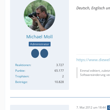
Deutsch, Englisch u
Michael Moll
Administrator
https://www.diewe
Reaktionen
3.727
Punkte
65.177
Einmal editiert, zulet
Softwareänderung ver
Trophäen
2
Beiträge
10.828
7. Mai 2012 um 18:44
O