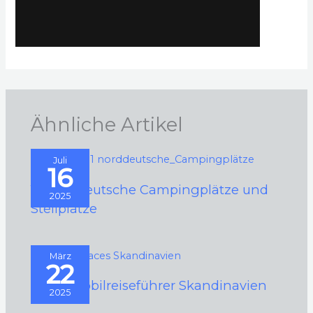
Ähnliche Artikel
Juli
16
111 norddeutsche Campingplätze und
2025
Stellplätze
März
22
Wohnmobilreiseführer Skandinavien
2025