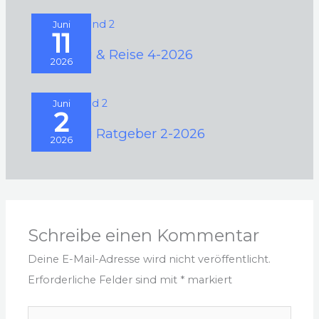
Juni
11
Camping & Reise 4-2026
2026
Juni
2
Camping Ratgeber 2-2026
2026
Schreibe einen Kommentar
Deine E-Mail-Adresse wird nicht veröffentlicht.
Erforderliche Felder sind mit
*
markiert
Hier