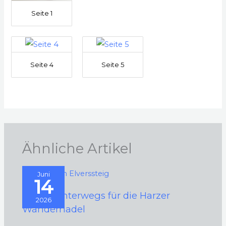
Seite 1
Seite 4
Seite 5
Ähnliche Artikel
Juni
14
2026 – Unterwegs für die Harzer
2026
Wandernadel