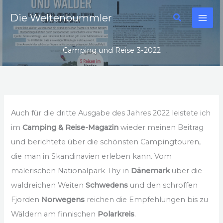
Zum
Suchen
Die Weltenbummler
Inhalt
springen
Camping und Reise 3-2022
Auch für die dritte Ausgabe des Jahres 2022 leistete ich
im
Camping & Reise-Magazin
wieder meinen Beitrag
und berichtete über die schönsten Campingtouren,
die man in Skandinavien erleben kann. Vom
malerischen Nationalpark Thy in
Dänemark
über die
waldreichen Weiten
Schwedens
und den schroffen
Fjorden
Norwegens
reichen die Empfehlungen bis zu
Wäldern am finnischen
Polarkreis
.