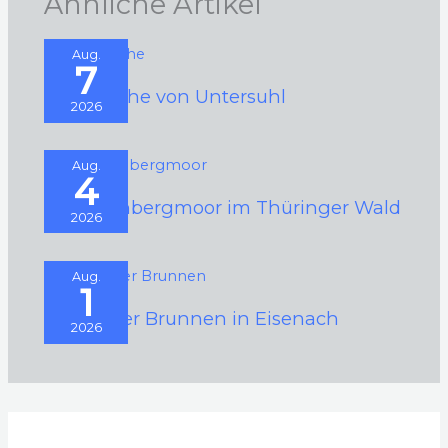
Ähnliche Artikel
Aug.
7
Rundkirche von Untersuhl
2026
Aug.
4
Schützenbergmoor im Thüringer Wald
2026
Aug.
1
Schwarzer Brunnen in Eisenach
2026