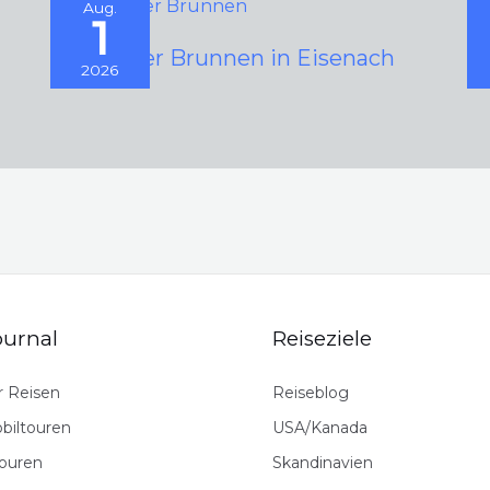
Aug.
1
Schwarzer Brunnen in Eisenach
D
2026
ournal
Reiseziele
er Reisen
Reiseblog
iltouren
USA/Kanada
ouren
Skandinavien