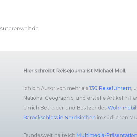
i Autorenwelt.de
Hier schreibt Reisejournalist Michael Moll.
Ich bin Autor von mehr als
130 Reiseführern
, 
National Geographic, und erstelle Artikel in 
bin ich Betreiber und Besitzer des
Wohnmobils
Barockschloss in Nordkirchen
im südlichen Mü
Bundesweit halte ich
Multimedia-Präsentatio