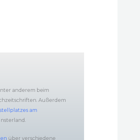
unter anderem beim
Fachzeitschriften. Außerdem
tellplatzes am
nsterland.
nen
über verschiedene