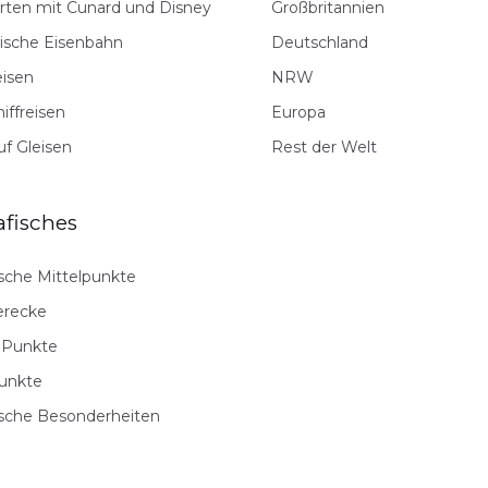
rten mit Cunard und Disney
Großbritannien
rische Eisenbahn
Deutschland
eisen
NRW
iffreisen
Europa
uf Gleisen
Rest der Welt
fisches
sche Mittelpunkte
erecke
 Punkte
unkte
sche Besonderheiten