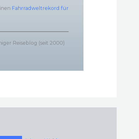
einen
Fahrradweltrekord für
iger Reiseblog (seit 2000)