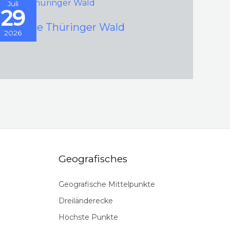
Juli
29
er Kleine Thüringer Wald
2026
Geografisches
Geografische Mittelpunkte
Dreiländerecke
Höchste Punkte