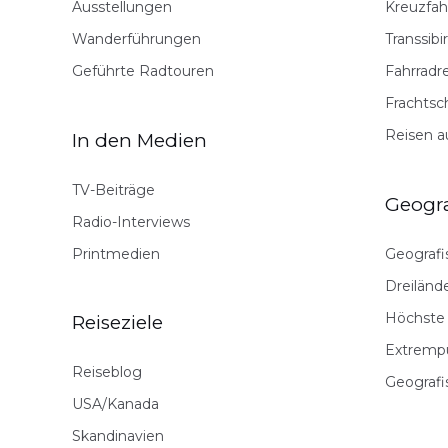
Ausstellungen
Kreuzfah
Wanderführungen
Transsibi
Geführte Radtouren
Fahrradr
Frachtsch
Reisen a
In den Medien
TV-Beiträge
Geogra
Radio-Interviews
Printmedien
Geografi
Dreiländ
Höchste
Reiseziele
Extremp
Reiseblog
Geografi
USA/Kanada
Skandinavien