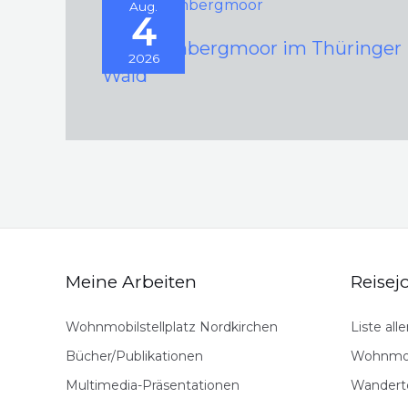
Aug.
4
Schützenbergmoor im Thüringer
2026
Wald
Meine Arbeiten
Reisej
Wohnmobilstellplatz Nordkirchen
Liste all
Bücher/Publikationen
Wohnmob
Multimedia-Präsentationen
Wandert