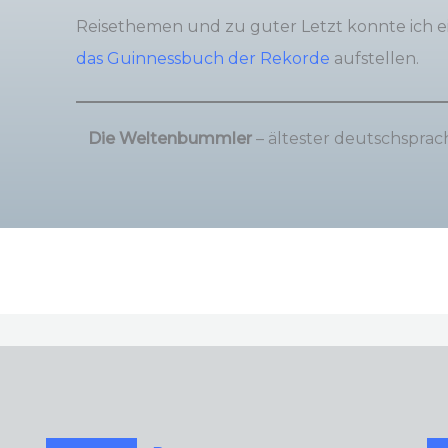
Reisethemen und zu guter Letzt konnte ich 
das Guinnessbuch der Rekorde
aufstellen.
Die Weltenbummler
– ältester deutschsprach