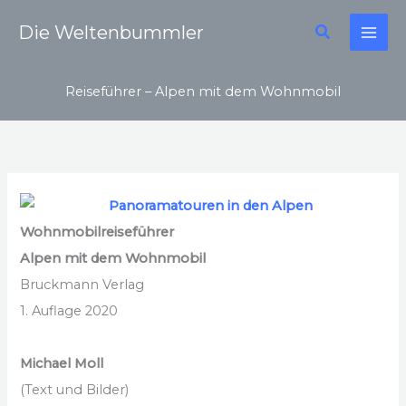
Zum
Suchen
Die Weltenbummler
Inhalt
springen
Reiseführer – Alpen mit dem Wohnmobil
Wohnmobilreiseführer
Alpen mit dem Wohnmobil
Bruckmann Verlag
1. Auflage 2020
Michael Moll
(Text und Bilder)