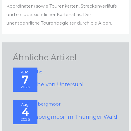
Koordinaten) sowie Tourenkarten, Streckenverläufe
und ein übersichtlicher Kartenatlas. Der
unentbehrliche Tourenbegleiter durch die Alpen.
Ähnliche Artikel
Aug.
7
Rundkirche von Untersuhl
2026
Aug.
4
Schützenbergmoor im Thüringer Wald
2026