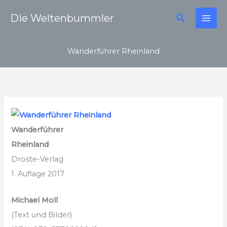
Zum
Suchen
Die Weltenbummler
Inhalt
springen
Wanderführer Rheinland
Wanderführer
Rheinland
Droste-Verlag
1. Auflage 2017
Michael Moll
(Text und Bilder)