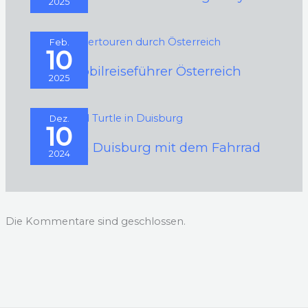
2025
Feb.
10
Wohnmobilreiseführer Österreich
2025
Dez.
10
Rund um Duisburg mit dem Fahrrad
2024
Die Kommentare sind geschlossen.