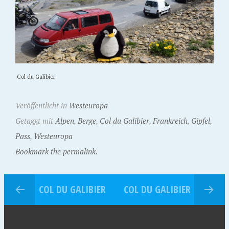
Col du Galibier
Veröffentlicht in
Westeuropa
Getaggt mit
Alpen
,
Berge
,
Col du Galibier
,
Frankreich
,
Gipfel
,
Pass
,
Westeuropa
Bookmark the permalink.
COL DU GALIBIER
COL DU GALIBIER