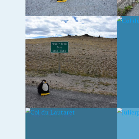
6. AUGUST 2014
6. AUGUS
S
COL DU GALIBIER
COL D
25. JULI 2014
25. JULI 
JULIERPASS
JULIE