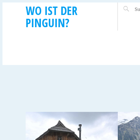
WO IST DER
PINGUIN?
30. MAI 2023
29. MAI 
GERLOSPASS
ARLB