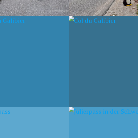
T 2014
6. AUGUST 2014
U GALIBIER
COL DU GALIBIER
2014
19. JULI 2014
RPASS
SILVRETTA-
HOCHALPENSTRASSE