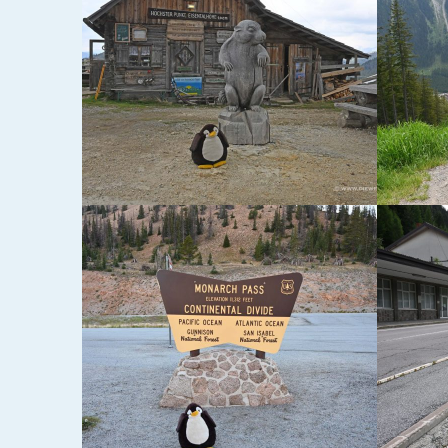
2. AUGUST 2021
20. MAI 
RESCHENPASS
GRÖD