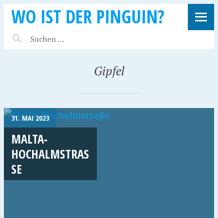
WO IST DER PINGUIN?
Gipfel
31. MAI 2023
MALTA-
HOCHALMSTRASS
E