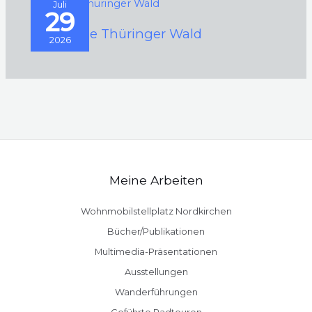
Juli
29
Der Kleine Thüringer Wald
2026
Meine Arbeiten
Wohnmobilstellplatz Nordkirchen
Bücher/Publikationen
Multimedia-Präsentationen
Ausstellungen
Wanderführungen