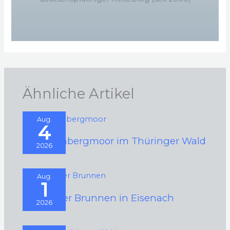
Ähnliche Artikel
Aug.
4
Schützenbergmoor im Thüringer Wald
2026
Aug.
1
Schwarzer Brunnen in Eisenach
2026