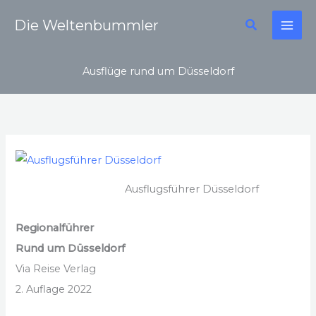
Zum
Suchen
Die Weltenbummler
Inhalt
springen
Ausflüge rund um Düsseldorf
Ausflugsführer Düsseldorf
Regionalführer
Rund um Düsseldorf
Via Reise Verlag
2. Auflage 2022