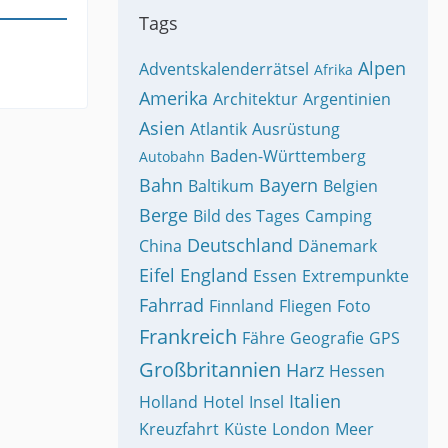
Tags
Alpen
Adventskalenderrätsel
Afrika
Amerika
Architektur
Argentinien
Asien
Atlantik
Ausrüstung
Baden-Württemberg
Autobahn
Bahn
Bayern
Baltikum
Belgien
Berge
Bild des Tages
Camping
Deutschland
China
Dänemark
Eifel
England
Essen
Extrempunkte
Fahrrad
Finnland
Fliegen
Foto
Frankreich
Fähre
Geografie
GPS
Großbritannien
Harz
Hessen
Italien
Holland
Hotel
Insel
Kreuzfahrt
Küste
London
Meer