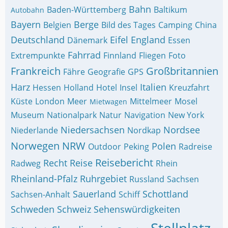
Bahn
Baden-Württemberg
Baltikum
Autobahn
Bayern
Berge
Belgien
Bild des Tages
Camping
China
Deutschland
Eifel
England
Dänemark
Essen
Fahrrad
Extrempunkte
Finnland
Fliegen
Foto
Frankreich
Großbritannien
Fähre
Geografie
GPS
Harz
Italien
Hessen
Holland
Hotel
Insel
Kreuzfahrt
Küste
London
Meer
Mittelmeer
Mosel
Mietwagen
Museum
Nationalpark
Natur
Navigation
New York
Niedersachsen
Nordsee
Niederlande
Nordkap
Norwegen
NRW
Polen
Outdoor
Peking
Radreise
Reisebericht
Recht
Reise
Radweg
Rhein
Rheinland-Pfalz
Ruhrgebiet
Russland
Sachsen
Sauerland
Schottland
Sachsen-Anhalt
Schiff
Schweden
Schweiz
Sehenswürdigkeiten