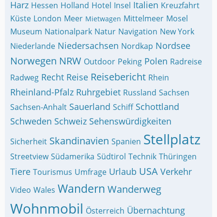
Harz
Italien
Hessen
Holland
Hotel
Insel
Kreuzfahrt
Küste
London
Meer
Mittelmeer
Mosel
Mietwagen
Museum
Nationalpark
Natur
Navigation
New York
Niedersachsen
Nordsee
Niederlande
Nordkap
Norwegen
NRW
Polen
Outdoor
Peking
Radreise
Reisebericht
Recht
Reise
Radweg
Rhein
Rheinland-Pfalz
Ruhrgebiet
Russland
Sachsen
Sauerland
Schottland
Sachsen-Anhalt
Schiff
Schweden
Schweiz
Sehenswürdigkeiten
Stellplatz
Skandinavien
Sicherheit
Spanien
Streetview
Südamerika
Südtirol
Technik
Thüringen
USA
Tiere
Urlaub
Verkehr
Tourismus
Umfrage
Wandern
Wanderweg
Video
Wales
Wohnmobil
Übernachtung
Österreich