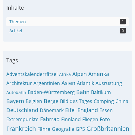
Inhalte
Themen
1
Artikel
0
Tags
Alpen
Amerika
Adventskalenderrätsel
Afrika
Asien
Architektur
Argentinien
Atlantik
Ausrüstung
Bahn
Baden-Württemberg
Baltikum
Autobahn
Bayern
Berge
Belgien
Bild des Tages
Camping
China
Deutschland
Eifel
England
Dänemark
Essen
Fahrrad
Extrempunkte
Finnland
Fliegen
Foto
Frankreich
Großbritannien
Fähre
Geografie
GPS