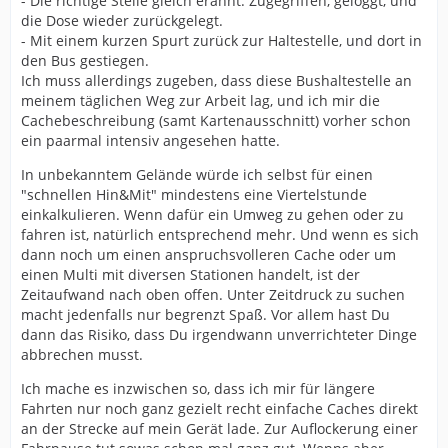
- Die richtige Stelle gleich erahnt. Zugegriffen, geloggt, und
die Dose wieder zurückgelegt.
- Mit einem kurzen Spurt zurück zur Haltestelle, und dort in
den Bus gestiegen.
Ich muss allerdings zugeben, dass diese Bushaltestelle an
meinem täglichen Weg zur Arbeit lag, und ich mir die
Cachebeschreibung (samt Kartenausschnitt) vorher schon
ein paarmal intensiv angesehen hatte.
In unbekanntem Gelände würde ich selbst für einen
"schnellen Hin&Mit" mindestens eine Viertelstunde
einkalkulieren. Wenn dafür ein Umweg zu gehen oder zu
fahren ist, natürlich entsprechend mehr. Und wenn es sich
dann noch um einen anspruchsvolleren Cache oder um
einen Multi mit diversen Stationen handelt, ist der
Zeitaufwand nach oben offen. Unter Zeitdruck zu suchen
macht jedenfalls nur begrenzt Spaß. Vor allem hast Du
dann das Risiko, dass Du irgendwann unverrichteter Dinge
abbrechen musst.
Ich mache es inzwischen so, dass ich mir für längere
Fahrten nur noch ganz gezielt recht einfache Caches direkt
an der Strecke auf mein Gerät lade. Zur Auflockerung einer