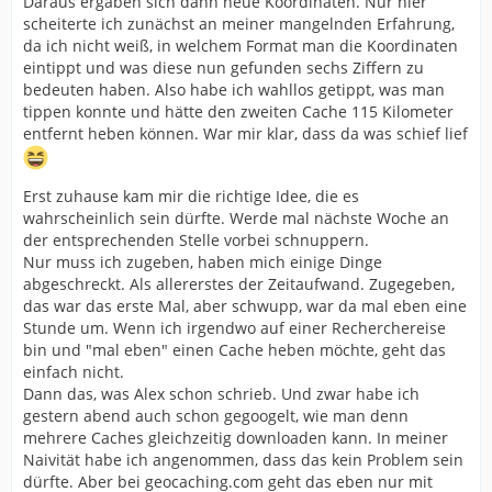
Daraus ergaben sich dann neue Koordinaten. Nur hier
scheiterte ich zunächst an meiner mangelnden Erfahrung,
da ich nicht weiß, in welchem Format man die Koordinaten
eintippt und was diese nun gefunden sechs Ziffern zu
bedeuten haben. Also habe ich wahllos getippt, was man
tippen konnte und hätte den zweiten Cache 115 Kilometer
entfernt heben können. War mir klar, dass da was schief lief
Erst zuhause kam mir die richtige Idee, die es
wahrscheinlich sein dürfte. Werde mal nächste Woche an
der entsprechenden Stelle vorbei schnuppern.
Nur muss ich zugeben, haben mich einige Dinge
abgeschreckt. Als allererstes der Zeitaufwand. Zugegeben,
das war das erste Mal, aber schwupp, war da mal eben eine
Stunde um. Wenn ich irgendwo auf einer Recherchereise
bin und "mal eben" einen Cache heben möchte, geht das
einfach nicht.
Dann das, was Alex schon schrieb. Und zwar habe ich
gestern abend auch schon gegoogelt, wie man denn
mehrere Caches gleichzeitig downloaden kann. In meiner
Naivität habe ich angenommen, dass das kein Problem sein
dürfte. Aber bei geocaching.com geht das eben nur mit