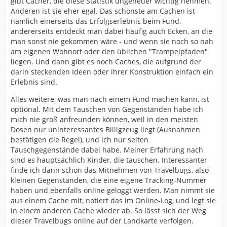
gibt Cacher, die diese Statistik ungeheuer wichtig nehmen.
Anderen ist sie eher egal. Das schönste am Cachen ist
nämlich einerseits das Erfolgserlebnis beim Fund,
andererseits entdeckt man dabei häufig auch Ecken, an die
man sonst nie gekommen wäre - und wenn sie noch so nah
am eigenen Wohnort oder den üblichen "Trampelpfaden"
liegen. Und dann gibt es noch Caches, die aufgrund der
darin steckenden Ideen oder ihrer Konstruktion einfach ein
Erlebnis sind.
Alles weitere, was man nach einem Fund machen kann, ist
optional. Mit dem Tauschen von Gegenständen habe ich
mich nie groß anfreunden können, weil in den meisten
Dosen nur uninteressantes Billigzeug liegt (Ausnahmen
bestätigen die Regel), und ich nur selten
Tauschgegenstände dabei habe. Meiner Erfahrung nach
sind es hauptsächlich Kinder, die tauschen. Interessanter
finde ich dann schon das Mitnehmen von Travelbugs, also
kleinen Gegenständen, die eine eigene Tracking-Nummer
haben und ebenfalls online geloggt werden. Man nimmt sie
aus einem Cache mit, notiert das im Online-Log, und legt sie
in einem anderen Cache wieder ab. So lässt sich der Weg
dieser Travelbugs online auf der Landkarte verfolgen.