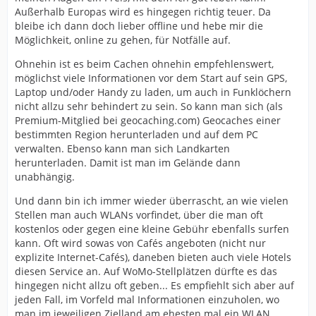
Außerhalb Europas wird es hingegen richtig teuer. Da
bleibe ich dann doch lieber offline und hebe mir die
Möglichkeit, online zu gehen, für Notfälle auf.
Ohnehin ist es beim Cachen ohnehin empfehlenswert,
möglichst viele Informationen vor dem Start auf sein GPS,
Laptop und/oder Handy zu laden, um auch in Funklöchern
nicht allzu sehr behindert zu sein. So kann man sich (als
Premium-Mitglied bei geocaching.com) Geocaches einer
bestimmten Region herunterladen und auf dem PC
verwalten. Ebenso kann man sich Landkarten
herunterladen. Damit ist man im Gelände dann
unabhängig.
Und dann bin ich immer wieder überrascht, an wie vielen
Stellen man auch WLANs vorfindet, über die man oft
kostenlos oder gegen eine kleine Gebühr ebenfalls surfen
kann. Oft wird sowas von Cafés angeboten (nicht nur
explizite Internet-Cafés), daneben bieten auch viele Hotels
diesen Service an. Auf WoMo-Stellplätzen dürfte es das
hingegen nicht allzu oft geben... Es empfiehlt sich aber auf
jeden Fall, im Vorfeld mal Informationen einzuholen, wo
man im jeweiligen Zielland am ehesten mal ein WLAN