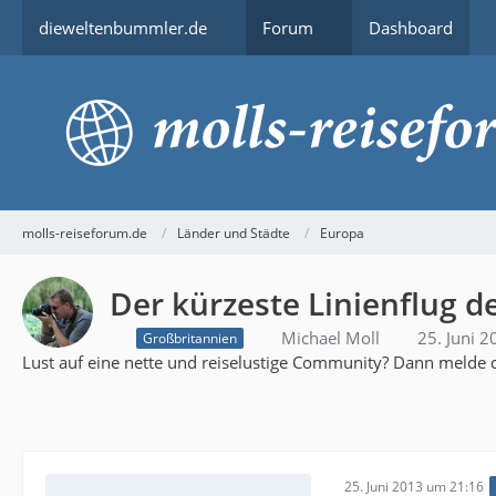
dieweltenbummler.de
Forum
Dashboard
molls-reiseforum.de
Länder und Städte
Europa
Der kürzeste Linienflug d
Michael Moll
25. Juni 
Großbritannien
Lust auf eine nette und reiselustige Community? Dann melde d
25. Juni 2013 um 21:16