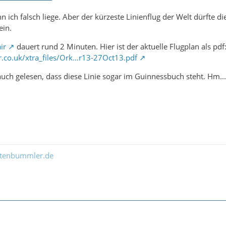
nn ich falsch liege. Aber der kürzeste Linienflug der Welt dürfte
ein.
ir
dauert rund 2 Minuten. Hier ist der aktuelle Flugplan als pdf
r.co.uk/xtra_files/Ork…r13-27Oct13.pdf
uch gelesen, dass diese Linie sogar im Guinnessbuch steht. Hm... v
ltenbummler.de