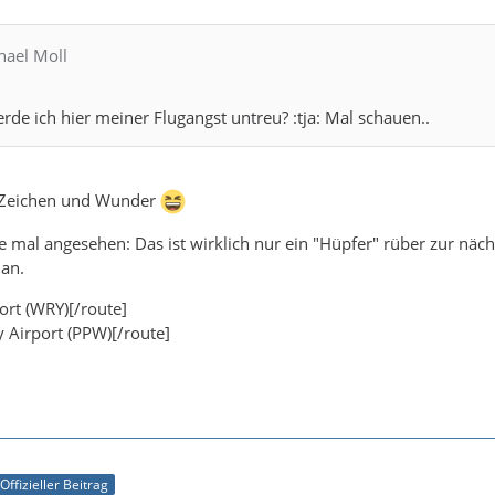
hael Moll
erde ich hier meiner Flugangst untreu? :tja: Mal schauen..
 Zeichen und Wunder
 mal angesehen: Das ist wirklich nur ein "Hüpfer" rüber zur nächst
 an.
ort (WRY)[/route]
 Airport (PPW)[/route]
Offizieller Beitrag