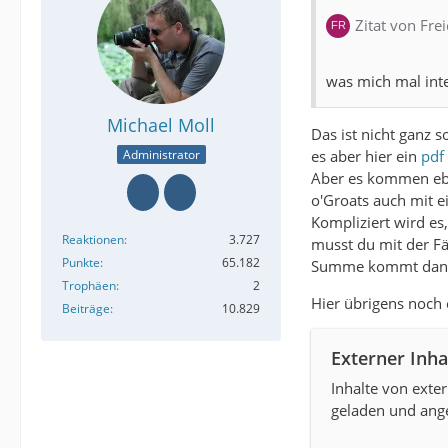
Zitat von Fre
was mich mal inte
Michael Moll
Das ist nicht ganz s
es aber hier ein
pdf
Administrator
Aber es kommen ebe
o'Groats auch mit e
Kompliziert wird es
Reaktionen
3.727
musst du mit der Fä
Punkte
65.182
Summe kommt dann 
Trophäen
2
Hier übrigens noch 
Beiträge
10.829
Externer Inha
Inhalte von ext
geladen und ange