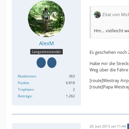
Zitat von Mic
Hm... vielleicht w
AlexM
Es geschehen noch
Langzeitreisender
Habe mir die Strecke
Weg über die Fähre
Reaktionen
363
[route]Westray Airp
Punkte
6.818
[route]Papa Westray
Trophäen
2
Beiträge
1.262
26. Juni 2013 um 11:44