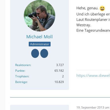
Hehe, genau.
Und ich überlege e
Laut Routenplaner 
Westray.
Eine Tagesrundwande
Michael Moll
Administrator
Reaktionen
3.727
Punkte
65.182
https://www.diewe
Trophäen
2
Beiträge
10.829
19. September 2013 um 