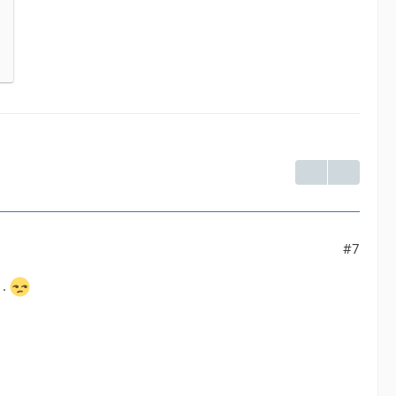
#7
 .