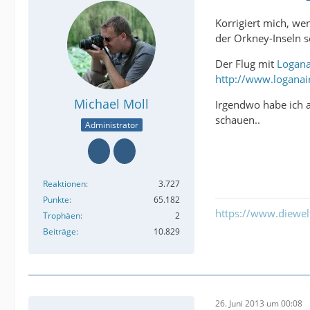
Korrigiert mich, we
der Orkney-Inseln s
Der Flug mit
Logana
http://www.loganai
Michael Moll
Irgendwo habe ich a
schauen..
Administrator
Reaktionen
3.727
Punkte
65.182
https://www.diewe
Trophäen
2
Beiträge
10.829
26. Juni 2013 um 00:08