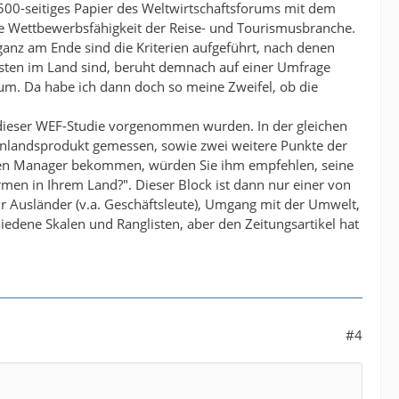
n 500-seitiges Papier des Weltwirtschaftsforums mit dem
ie Wettbewerbsfähigkeit der Reise- und Tourismusbranche.
ganz am Ende sind die Kriterien aufgeführt, nach denen
isten im Land sind, beruht demnach auf einer Umfrage
rum. Da habe ich dann doch so meine Zweifel, ob die
en dieser WEF-Studie vorgenommen wurden. In der gleichen
oinlandsprodukt gemessen, sowie zwei weitere Punkte der
en Manager bekommen, würden Sie ihm empfehlen, seine
rmen in Ihrem Land?". Dieser Block ist dann nur einer von
 Ausländer (v.a. Geschäftsleute), Umgang mit der Umwelt,
hiedene Skalen und Ranglisten, aber den Zeitungsartikel hat
#4