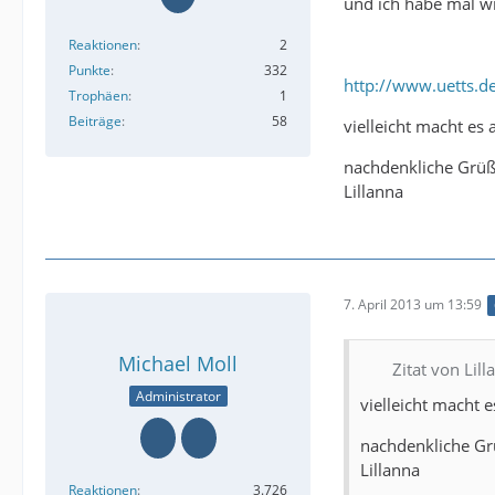
und ich habe mal wi
Reaktionen
2
Punkte
332
http://www.uetts.d
Trophäen
1
Beiträge
58
vielleicht macht es
nachdenkliche Grü
Lillanna
7. April 2013 um 13:59
Michael Moll
Zitat von Lill
Administrator
vielleicht macht 
nachdenkliche G
Lillanna
Reaktionen
3.726