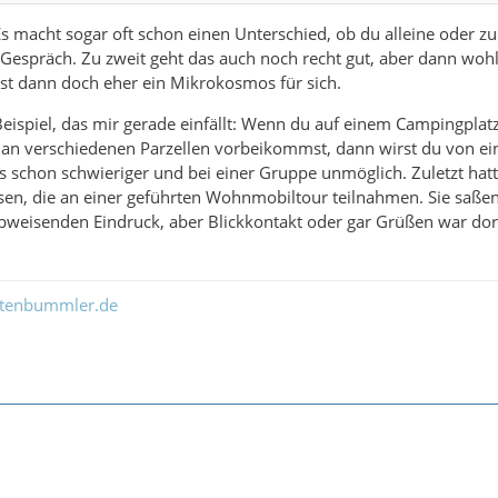
 Es macht sogar oft schon einen Unterschied, ob du alleine oder z
 Gespräch. Zu zweit geht das auch noch recht gut, aber dann woh
st dann doch eher ein Mikrokosmos für sich.
Beispiel, das mir gerade einfällt: Wenn du auf einem Campingplat
d an verschiedenen Parzellen vorbeikommst, dann wirst du von e
es schon schwieriger und bei einer Gruppe unmöglich. Zuletzt ha
sen, die an einer geführten Wohnmobiltour teilnahmen. Sie sa
weisenden Eindruck, aber Blickkontakt oder gar Grüßen war dort 
ltenbummler.de