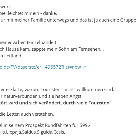
twort.
iel leichtet mir ein - danke.
 nur mit meiner Familie unterwegs und das ist ja auch eine Gruppe.
einer Arbeit (Einzelhandel)
ch Hause kam, zappte mein Sohn am Fernsehen...
n Lettland :
rd.de/TV/daserste/er…496572?list=now
er erklärte, warum Touristen "nicht" willkommen sind:
ehr naturverbunden und sie haben Angst:
tört wird und sich verändert, durch viele Touristen"
die Letten auch verstehen.
el in seinem Prospekt Rundfahrten für 599,-
s,Liepaja,Saldus,Sigulda,Cesis,