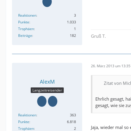
Reaktionen
3
Punkte
1.033
Trophäen
1
Beiträge
182
Gruß T.
26. März 2013 um 13:35
AlexM
Zitat von Mic
Langzeitreisender
Ehrlich gesagt, h
gesagt, wie sie z
Reaktionen
363
Punkte
6.818
Jaja, wieder mal so
Trophäen
2