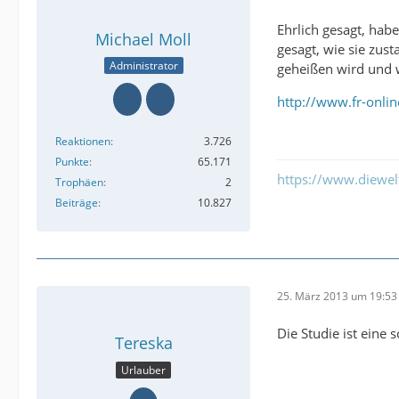
Ehrlich gesagt, habe
Michael Moll
gesagt, wie sie zus
Administrator
geheißen wird und 
http://www.fr-onli
Reaktionen
3.726
Punkte
65.171
https://www.diewe
Trophäen
2
Beiträge
10.827
25. März 2013 um 19:53
Die Studie ist eine 
Tereska
Urlauber