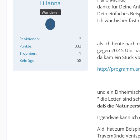
Lillanna
danke für Deine An
Wanderer
Dein einfaches Beisp
Ich war bisher fast
Reaktionen
2
als ich heute nach m
Punkte
332
gegen 20:45 Uhr na
Trophäen
1
da kam ein Stück vo
Beiträge
58
http://programm.a
und ein Einheimisch
" die Letten sind s
daß die Natur zers
Irgendwie kann ich 
Aldi hat zum Beispi
Travemünde,Ventspil