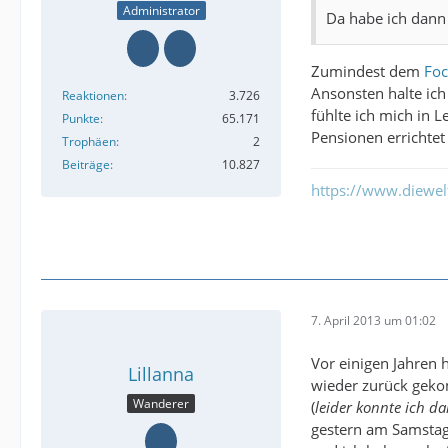
Administrator
Da habe ich dann 
Zumindest dem
Foc
Ansonsten halte ich
Reaktionen
3.726
fühlte ich mich in 
Punkte
65.171
Pensionen errichtet
Trophäen
2
Beiträge
10.827
https://www.diewe
7. April 2013 um 01:02
Vor einigen Jahren
Lillanna
wieder zurück gek
Wanderer
(
leider konnte ich d
gestern am Samstag 