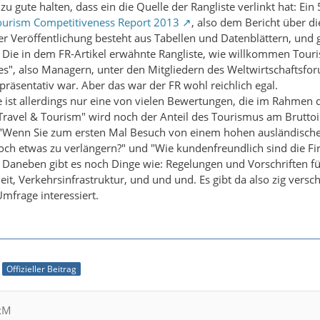
zu gute halten, dass ein die Quelle der Rangliste verlinkt hat: Ei
ourism Competitiveness Report 2013
, also dem Bericht über d
ser Veröffentlichung besteht aus Tabellen und Datenblättern, und 
 Die in dem FR-Artikel erwähnte Rangliste, wie willkommen Tour
es", also Managern, unter den Mitgliedern des Weltwirtschaftsfo
präsentativ war. Aber das war der FR wohl reichlich egal.
ste ist allerdings nur eine von vielen Bewertungen, die im Rahm
r Travel & Tourism" wird noch der Anteil des Tourismus am Brutt
"Wenn Sie zum ersten Mal Besuch von einem hohen ausländisch
noch etwas zu verlängern?" und "Wie kundenfreundlich sind die Fi
Daneben gibt es noch Dinge wie: Regelungen und Vorschriften für
eit, Verkehrsinfrastruktur, und und und. Es gibt da also zig versc
Umfrage interessiert.
Offizieller Beitrag
exM