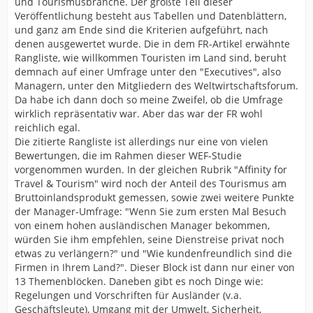
und Tourismusbranche. Der größte Teil dieser
Veröffentlichung besteht aus Tabellen und Datenblättern,
und ganz am Ende sind die Kriterien aufgeführt, nach
denen ausgewertet wurde. Die in dem FR-Artikel erwähnte
Rangliste, wie willkommen Touristen im Land sind, beruht
demnach auf einer Umfrage unter den "Executives", also
Managern, unter den Mitgliedern des Weltwirtschaftsforum.
Da habe ich dann doch so meine Zweifel, ob die Umfrage
wirklich repräsentativ war. Aber das war der FR wohl
reichlich egal.
Die zitierte Rangliste ist allerdings nur eine von vielen
Bewertungen, die im Rahmen dieser WEF-Studie
vorgenommen wurden. In der gleichen Rubrik "Affinity for
Travel & Tourism" wird noch der Anteil des Tourismus am
Bruttoinlandsprodukt gemessen, sowie zwei weitere Punkte
der Manager-Umfrage: "Wenn Sie zum ersten Mal Besuch
von einem hohen ausländischen Manager bekommen,
würden Sie ihm empfehlen, seine Dienstreise privat noch
etwas zu verlängern?" und "Wie kundenfreundlich sind die
Firmen in Ihrem Land?". Dieser Block ist dann nur einer von
13 Themenblöcken. Daneben gibt es noch Dinge wie:
Regelungen und Vorschriften für Ausländer (v.a.
Geschäftsleute), Umgang mit der Umwelt, Sicherheit,