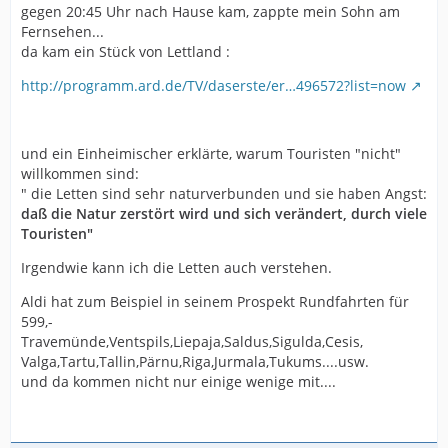
gegen 20:45 Uhr nach Hause kam, zappte mein Sohn am
Fernsehen...
da kam ein Stück von Lettland :
http://programm.ard.de/TV/daserste/er…496572?list=now
und ein Einheimischer erklärte, warum Touristen "nicht"
willkommen sind:
" die Letten sind sehr naturverbunden und sie haben Angst:
daß die Natur zerstört wird und sich verändert, durch viele
Touristen"
Irgendwie kann ich die Letten auch verstehen.
Aldi hat zum Beispiel in seinem Prospekt Rundfahrten für
599,-
Travemünde,Ventspils,Liepaja,Saldus,Sigulda,Cesis,
Valga,Tartu,Tallin,Pärnu,Riga,Jurmala,Tukums....usw.
und da kommen nicht nur einige wenige mit....